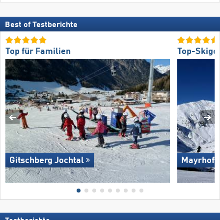
Best of Testberichte
Top für Familien
Top-Skige
Gitschberg Jochtal
Mayrhofe