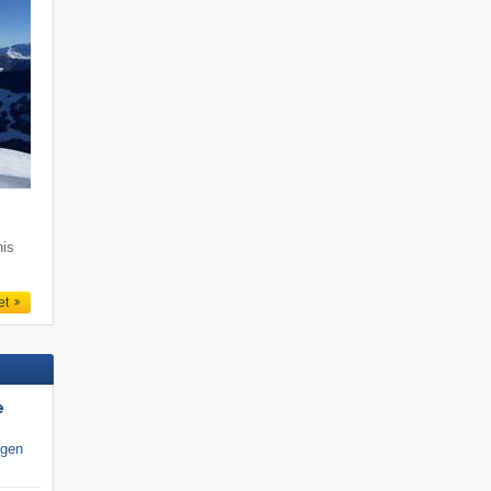
nis
et
e
igen