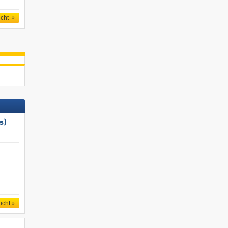
icht
s)
icht