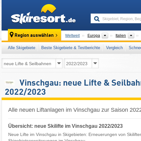
skiresort
Kontinente
Län
Region auswählen
Weltweit
Europa
Italien
Alle Skigebiete
Beste Skigebiete & Testberichte
Vergleich
Schnee
Vinschgau: neue Lifte & Seilba
2022/2023
Alle neuen Liftanlagen im Vinschgau zur Saison 202
Übersicht: neue Skilifte im Vinschgau 2022/2023
Neue Lifte im Vinschgau in Skigebieten: Erneuerungen von Skilifte
Skigebietserweiterungen im Vinschgau