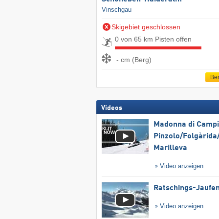
Vinschgau
Skigebiet geschlossen
0 von 65 km Pisten offen
- cm (Berg)
Ber
Videos
Madonna di Campig
Pinzolo/​Folgàrida/
Marilleva
Video anzeigen
Ratschings-Jaufe
Video anzeigen