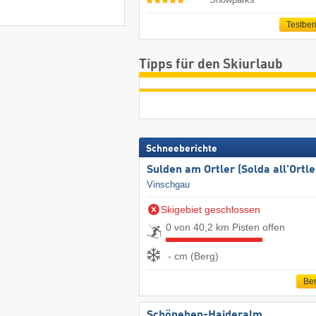
Testber
Tipps für den Skiurlaub
Schneeberichte
Sulden am Ortler (Solda all'Ortle
Vinschgau
Skigebiet geschlossen
0 von 40,2 km Pisten offen
- cm (Berg)
Ber
Schöneben-Haideralm