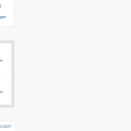
l
igen
en
en
03.2027