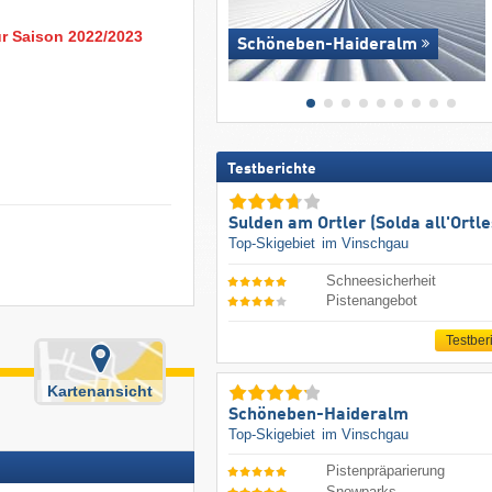
ur Saison 2022/2023
Schöneben-Haideralm
Testberichte
Sulden am Ortler (Solda all'Ortle
Top-Skigebiet
im Vinschgau
Schneesicherheit
Pistenangebot
Testber
Kartenansicht
Schöneben-Haideralm
Top-Skigebiet
im Vinschgau
Pistenpräparierung
Snowparks