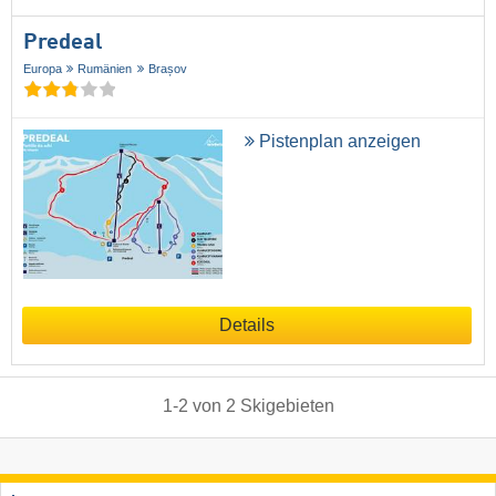
Predeal
Europa
Rumänien
Brașov
Pistenplan anzeigen
Details
1
-
2
von
2
Skigebieten