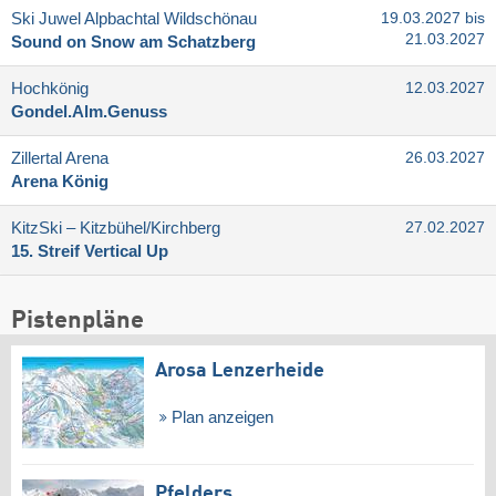
Ski Juwel Alpbachtal Wildschönau
19.03.2027 bis
21.03.2027
Sound on Snow am Schatzberg
Hochkönig
12.03.2027
Gondel.Alm.Genuss
Zillertal Arena
26.03.2027
Arena König
KitzSki – Kitzbühel/​Kirchberg
27.02.2027
15. Streif Vertical Up
Pistenpläne
Arosa Lenzerheide
Plan anzeigen
Pfelders