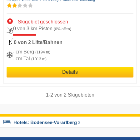
Skigebiet geschlossen
0 von 3 km Pisten
(0% offen)
0 von 2 Lifte/Bahnen
- cm Berg
(1194 m)
- cm Tal
(1013 m)
Details
1
-
2
von
2
Skigebieten
Hotels: Bodensee-Vorarlberg