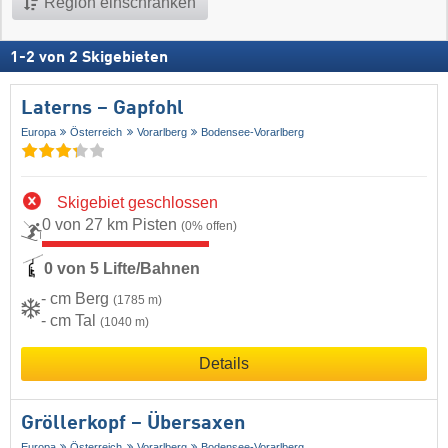
Region einschränken
1
-
2
von
2
Skigebieten
Laterns – Gapfohl
Europa
Österreich
Vorarlberg
Bodensee-Vorarlberg
Skigebiet geschlossen
0 von 27 km Pisten
(0% offen)
0 von 5 Lifte/Bahnen
- cm Berg
(1785 m)
- cm Tal
(1040 m)
Details
Gröllerkopf – Übersaxen
Europa
Österreich
Vorarlberg
Bodensee-Vorarlberg