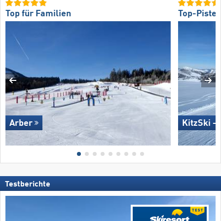
Top für Familien
Top-Piste
Arber
KitzSki –
Testberichte