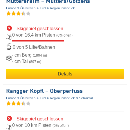
Muttereralm – Mutters/​Götzens
Europa
Österreich
Tirol
Region Innsbruck
Skigebiet geschlossen
0 von 16,4 km Pisten
(0% offen)
0 von 5 Lifte/Bahnen
- cm Berg
(1804 m)
- cm Tal
(897 m)
Details
Rangger Köpfl – Oberperfuss
Europa
Österreich
Tirol
Region Innsbruck
Sellraintal
Skigebiet geschlossen
0 von 10 km Pisten
(0% offen)