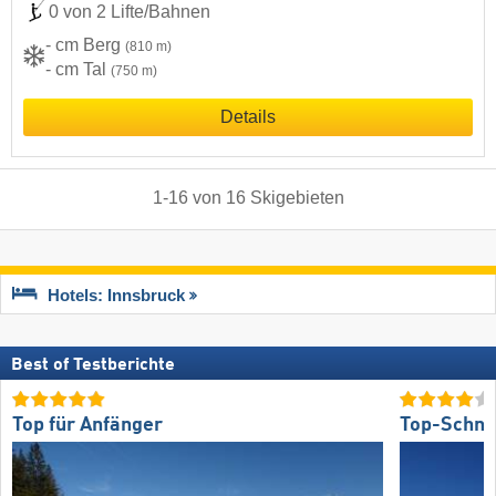
0 von 2 Lifte/Bahnen
- cm Berg
(810 m)
- cm Tal
(750 m)
Details
1
-
16
von
16
Skigebieten
Hotels: Innsbruck
Best of Testberichte
Top für Anfänger
Top-Schne