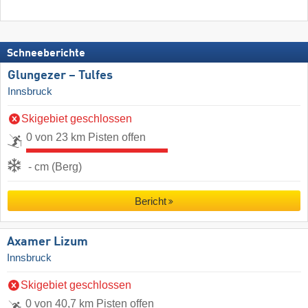
Schneeberichte
Glungezer – Tulfes
Innsbruck
Skigebiet geschlossen
0 von 23 km Pisten offen
- cm (Berg)
Bericht
Axamer Lizum
Innsbruck
Skigebiet geschlossen
0 von 40,7 km Pisten offen