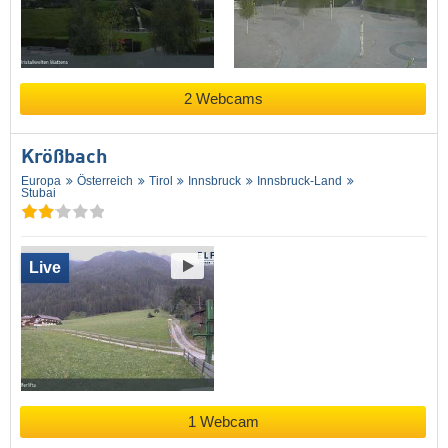
2 Webcams
Krößbach
Europa
Österreich
Tirol
Innsbruck
Innsbruck-Land
Stubai
Live
1 Webcam