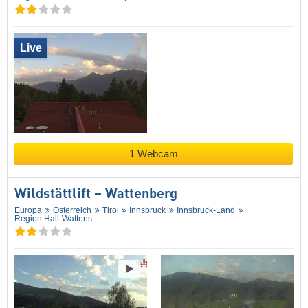
Live
1 Webcam
Wildstättlift – Wattenberg
Europa
Österreich
Tirol
Innsbruck
Innsbruck-Land
Region Hall-Wattens