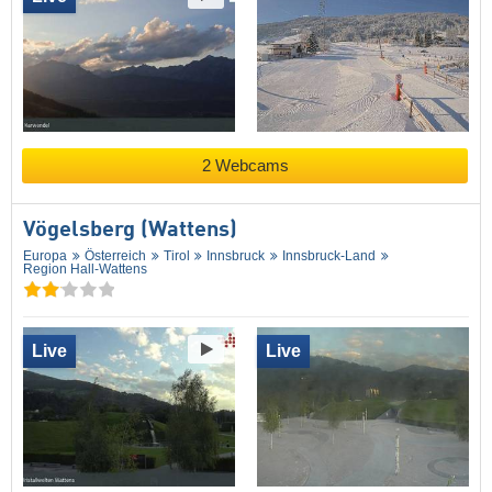
2 Webcams
Vögelsberg (Wattens)
Europa
Österreich
Tirol
Innsbruck
Innsbruck-Land
Region Hall-Wattens
Live
Live