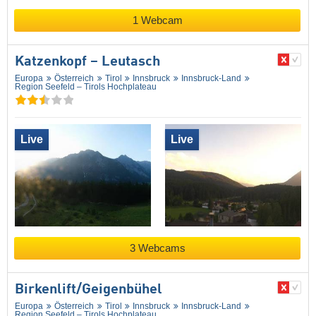
1 Webcam
Katzenkopf – Leutasch
Europa
Österreich
Tirol
Innsbruck
Innsbruck-Land
Region Seefeld – Tirols Hochplateau
Live
Live
3 Webcams
Birkenlift/​Geigenbühel
Europa
Österreich
Tirol
Innsbruck
Innsbruck-Land
Region Seefeld – Tirols Hochplateau