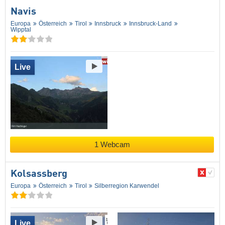
Navis
Europa
Österreich
Tirol
Innsbruck
Innsbruck-Land
Wipptal
Live
1 Webcam
Kolsassberg
Europa
Österreich
Tirol
Silberregion Karwendel
Live