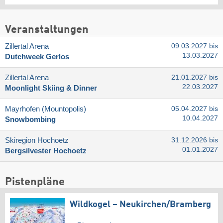
Veranstaltungen
Zillertal Arena
09.03.2027 bis
13.03.2027
Dutchweek Gerlos
Zillertal Arena
21.01.2027 bis
22.03.2027
Moonlight Skiing & Dinner
Mayrhofen (Mountopolis)
05.04.2027 bis
10.04.2027
Snowbombing
Skiregion Hochoetz
31.12.2026 bis
01.01.2027
Bergsilvester Hochoetz
Pistenpläne
Wildkogel – Neukirchen/​Bramberg