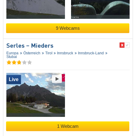
9 Webcams
Serles – Mieders
Europa
Österreich
Tirol
Innsbruck
Innsbruck-Land
Stubai
Live
1 Webcam