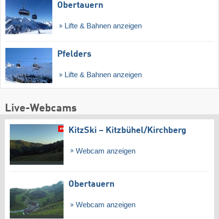
Obertauern
Lifte & Bahnen anzeigen
Pfelders
Lifte & Bahnen anzeigen
Live-Webcams
KitzSki – Kitzbühel/​Kirchberg
Webcam anzeigen
Obertauern
Webcam anzeigen