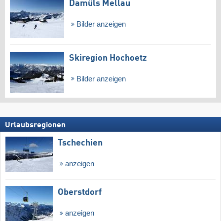
Damüls Mellau
Bilder anzeigen
Skiregion Hochoetz
Bilder anzeigen
Urlaubsregionen
Tschechien
anzeigen
Oberstdorf
anzeigen