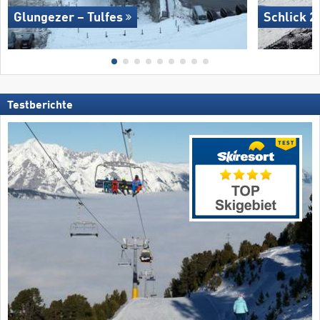
Glungezer – Tulfes
Schlick 2
Testberichte