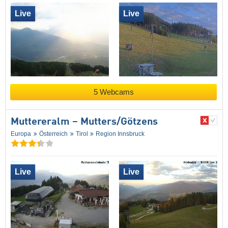
Live
Live
5 Webcams
Muttereralm – Mutters/​Götzens
Europa
Österreich
Tirol
Region Innsbruck
Live
Live