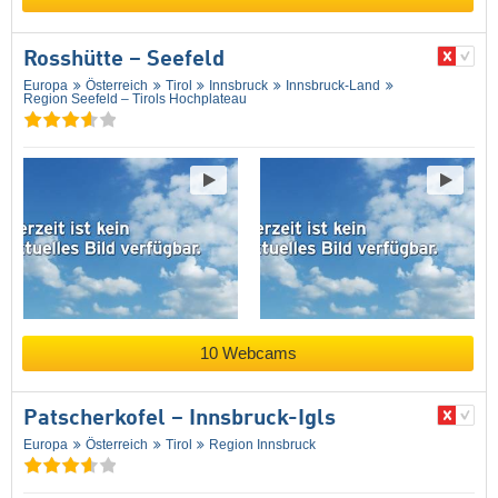
Rosshütte – Seefeld
Europa
Österreich
Tirol
Innsbruck
Innsbruck-Land
Region Seefeld – Tirols Hochplateau
10 Webcams
Patscherkofel – Innsbruck-Igls
Europa
Österreich
Tirol
Region Innsbruck