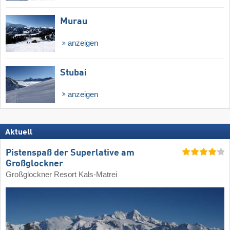
Murau
anzeigen
Stubai
anzeigen
Aktuell
Pistenspaß der Superlative am
Großglockner
Großglockner Resort Kals-Matrei