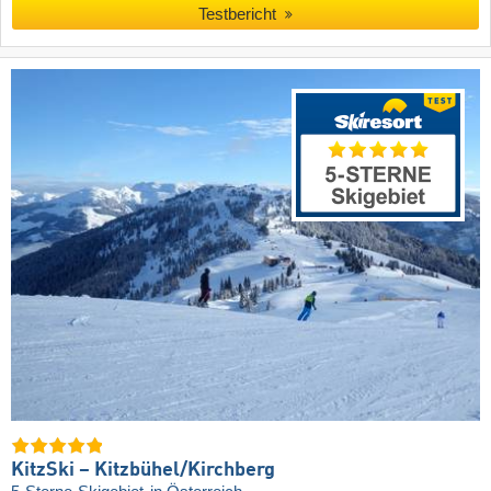
Testbericht
KitzSki – Kitzbühel/​Kirchberg