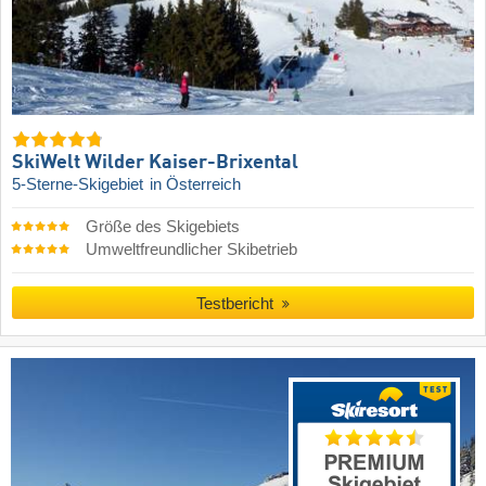
SkiWelt Wilder Kaiser-Brixental
5-Sterne-Skigebiet
in Österreich
Größe des Skigebiets
Umweltfreundlicher Skibetrieb
Testbericht