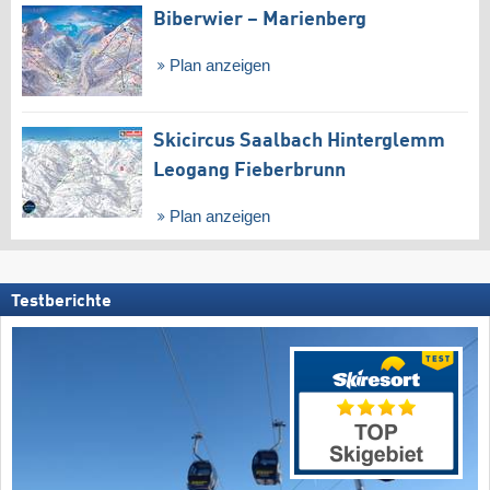
Biberwier – Marienberg
Plan anzeigen
Skicircus Saalbach Hinterglemm
Leogang Fieberbrunn
Plan anzeigen
Testberichte