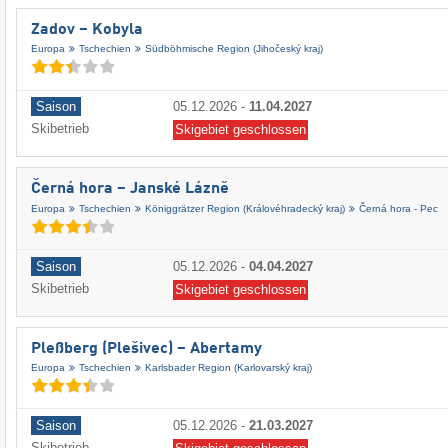
Zadov – Kobyla
Europa
Tschechien
Südböhmische Region (Jihočeský kraj)
Saison
05.12.2026
-
11.04.2027
Skibetrieb
Skigebiet geschlossen
Černá hora – Janské Lázně
Europa
Tschechien
Königgrätzer Region (Královéhradecký kraj)
Černá hora - Pec
Saison
05.12.2026
-
04.04.2027
Skibetrieb
Skigebiet geschlossen
Pleßberg (Plešivec) – Abertamy
Europa
Tschechien
Karlsbader Region (Karlovarský kraj)
Saison
05.12.2026
-
21.03.2027
Skibetrieb