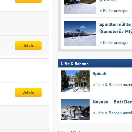
(Petzer)
Bilder anzeigen
Spindlermühle
(Špindlerův Ml
Bilder anzeigen
Details
Lifte & Bahnen
Špičák
Lifte & Bahnen anze
Details
Novako – Boží Dar
Lifte & Bahnen anze