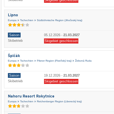
Skigebiet geschlossen
Lipno
Europa
Tschechien
Südböhmische Region (Jihočeský kraj)
Saison
05.12.2026
-
21.03.2027
Skibetrieb
Skigebiet geschlossen
Špičák
Europa
Tschechien
Pilsner Region (Plzeňský kraj)
Železná Ruda
Saison
19.12.2026
-
21.03.2027
Skibetrieb
Skigebiet geschlossen
Nahoru Resort Rokytnice
Europa
Tschechien
Reichenberger Region (Liberecký kraj)