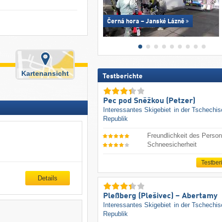
Černá hora – Janské Lázně
Kartenansicht
Testberichte
Pec pod Sněžkou (Petzer)
Interessantes Skigebiet
in der Tschechi
Republik
Freundlichkeit des Person
Schneesicherheit
Testber
Details
Pleßberg (Plešivec) – Abertamy
Interessantes Skigebiet
in der Tschechi
Republik