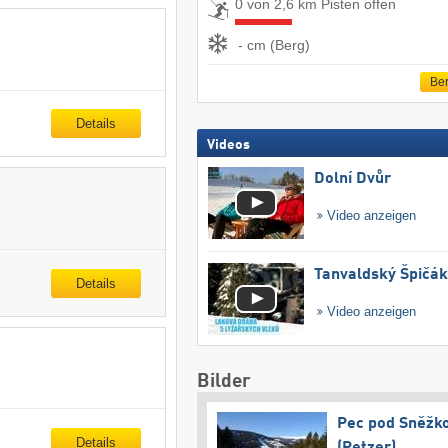
0 von 2,6 km Pisten offen
- cm (Berg)
Ber
Details
Videos
Dolní Dvůr
Video anzeigen
Tanvaldský Špičák
Details
Video anzeigen
Bilder
Pec pod Sněžk
Details