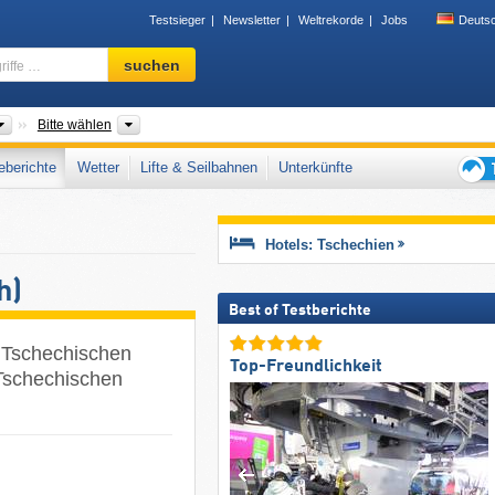
Testsieger
Newsletter
Weltrekorde
Jobs
Deuts
Skigebiet,
suchen
Region,
Begriffe
…
Länder
Regionen, Landesteile, Tourismusregionen, Gebirgszüg
Bitte wählen
berichte
Wetter
Lifte & Seilbahnen
Unterkünfte
Tipps
für
den
Hotels: Tschechien
Skiur
h)
Best of Testberichte
r Tschechischen
Top-Freundlichkeit
 Tschechischen