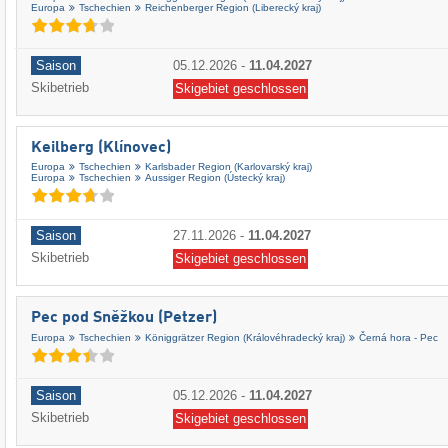
Europa
Tschechien
Reichenberger Region (Liberecký kraj)
Saison
05.12.2026
-
11.04.2027
Skibetrieb
Skigebiet geschlossen
Keilberg (Klínovec)
Europa
Tschechien
Karlsbader Region (Karlovarský kraj)
Europa
Tschechien
Aussiger Region (Ústecký kraj)
Saison
27.11.2026
-
11.04.2027
Skibetrieb
Skigebiet geschlossen
Pec pod Sněžkou (Petzer)
Europa
Tschechien
Königgrätzer Region (Královéhradecký kraj)
Černá hora - Pec
Saison
05.12.2026
-
11.04.2027
Skibetrieb
Skigebiet geschlossen