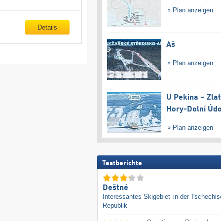
Plan anzeigen
Details
Aš
Plan anzeigen
U Pekina – Zla
Hory-Dolní Údo
Plan anzeigen
Testberichte
Deštné
Interessantes Skigebiet
in der Tschechi
Republik