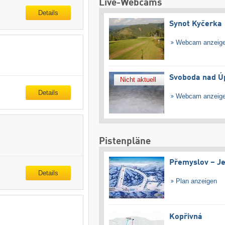
Live-Webcams
Details
Synot Kyčerka
Webcam anzeig
Svoboda nad Ú
Nicht aktuell
Details
Webcam anzeig
Pistenpläne
Přemyslov – Je
Details
Plan anzeigen
Kopřivná