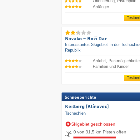
Orientierung, Pistenplan
Anfänger
Testber
Novako – Boží Dar
Interessantes Skigebiet
in der Tschechi
Republik
Anfahrt, Parkmöglichkeit
Familien und Kinder
Testber
Schneeberichte
Keilberg (Klínovec)
Tschechien
Skigebiet geschlossen
0 von 31,5 km Pisten offen