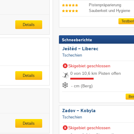
Pistenpräparierung
Sauberkeit und Hygiene
Testber
Details
Schneeberichte
Ještěd – Liberec
Tschechien
Skigebiet geschlossen
0 von 10,6 km Pisten offen
Details
- cm (Berg)
Ber
Zadov – Kobyla
Tschechien
Details
Skigebiet geschlossen