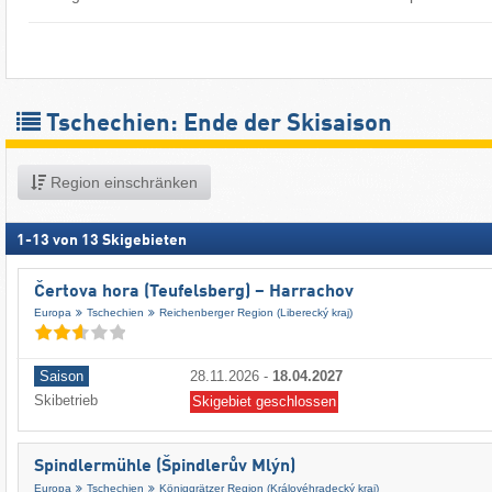
Tschechien: Ende der Skisaison
Region einschränken
1
-
13
von
13
Skigebieten
Čertova hora (Teufelsberg) – Harrachov
Europa
Tschechien
Reichenberger Region (Liberecký kraj)
Saison
28.11.2026
-
18.04.2027
Skibetrieb
Skigebiet geschlossen
Spindlermühle (Špindlerův Mlýn)
Europa
Tschechien
Königgrätzer Region (Královéhradecký kraj)