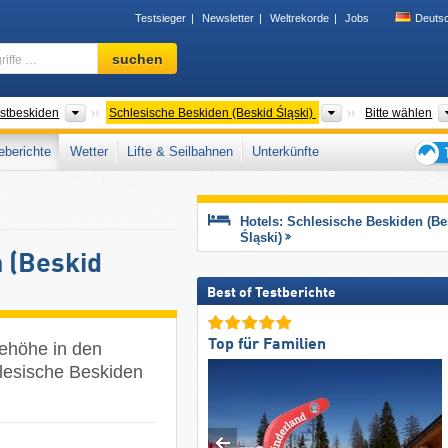
Testsieger
Newsletter
Weltrekorde
Jobs
Deuts
Skigebiet,
suchen
Region,
Begriffe
…
szüge
Gebirgszüge
Gebirgszüge
stbeskiden
Schlesische Beskiden (Beskid Śląski)
Bitte wählen
berichte
Wetter
Lifte & Seilbahnen
Unterkünfte
Tipps
für
den
Hotels: Schlesische Beskiden (Be
Skiur
Śląski)
 (Beskid
Best of Testberichte
Top für Familien
eehöhe in den
lesische Beskiden