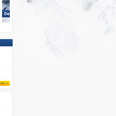
Damüls Mellau
Arber
icht