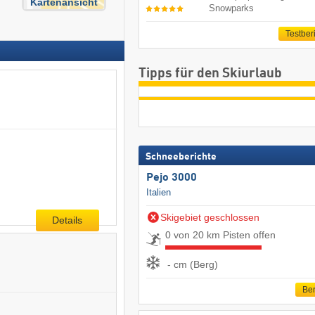
Kartenansicht
Snowparks
Testber
Tipps für den Skiurlaub
Schneeberichte
Pejo 3000
Italien
Skigebiet geschlossen
Details
0 von 20 km Pisten offen
- cm (Berg)
Ber