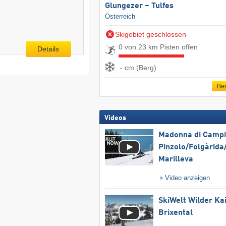
Glungezer – Tulfes
Österreich
Skigebiet geschlossen
0 von 23 km Pisten offen
Details
- cm (Berg)
Ber
Videos
Madonna di Campig
Pinzolo/​Folgàrida/
Marilleva
Video anzeigen
SkiWelt Wilder Ka
Brixental