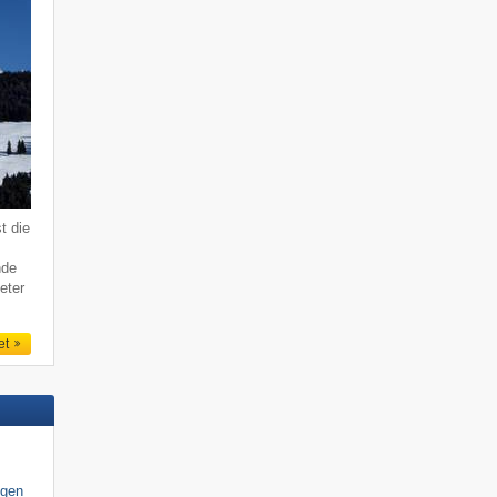
t die
nde
eter
et
igen