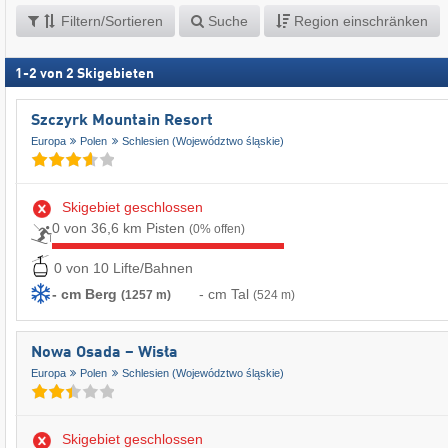
Filtern/Sortieren
Suche
Region einschränken
1
-
2
von
2
Skigebieten
Szczyrk Mountain Resort
Europa
Polen
Schlesien (Województwo śląskie)
Skigebiet geschlossen
0 von 36,6 km Pisten
(0% offen)
0 von 10 Lifte/Bahnen
- cm Berg
- cm Tal
(1257 m)
(524 m)
Nowa Osada – Wisła
Europa
Polen
Schlesien (Województwo śląskie)
Skigebiet geschlossen