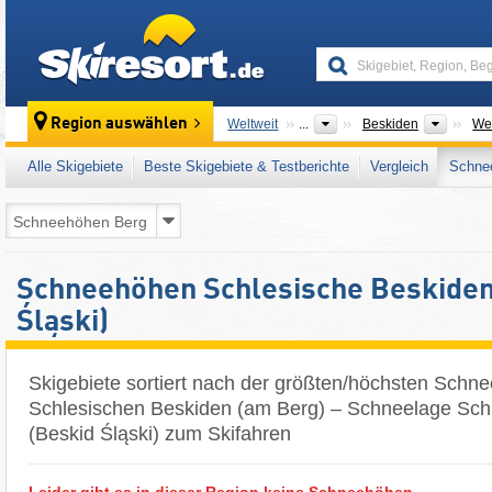
skiresort
Gebirg
Region auswählen
Weltweit
...
Beskiden
We
Alle Skigebiete
Beste Skigebiete & Testberichte
Vergleich
Schnee
Schneehöhen Schlesische Beskiden
Śląski)
Skigebiete sortiert nach der größten/höchsten Schn
Schlesischen Beskiden (am Berg) – Schneelage Sch
(Beskid Śląski) zum Skifahren
Leider gibt es in dieser Region keine Schneehöhen.