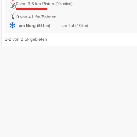
0 von 3,6 km Pisten
(0% offen)
0 von 4 Lifte/Bahnen
- cm Berg
- cm Tal
(681 m)
(485 m)
1
-
2
von
2
Skigebieten