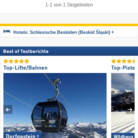
1
-
1
von
1
Skigebieten
Hotels: Schlesische Beskiden (Beskid Śląski)
Best of Testberichte
Top-Lifte/Bahnen
Top-Piste
Dorfgastein
Wildhaus –