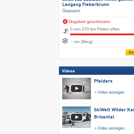
Leogang Fieberbrunn
Österreich
Skigebiet geschlossen
0 von 270 km Pisten offen
- cm (Berg)
Ber
Videos
Pfelders
Video anzeigen
SkiWelt Wilder Ka
Brixental
Video anzeigen