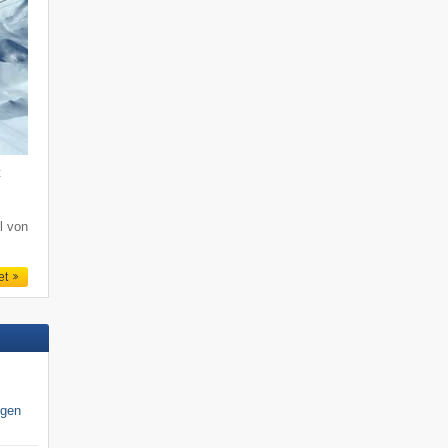
t
l von
et
igen