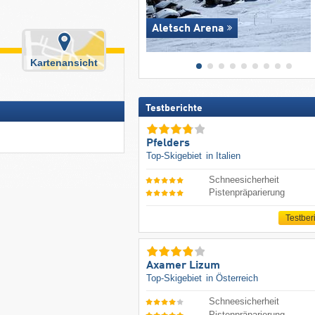
Aletsch Arena
Kartenansicht
Testberichte
Pfelders
Top-Skigebiet
in Italien
Schneesicherheit
Pistenpräparierung
Testber
Axamer Lizum
Top-Skigebiet
in Österreich
Schneesicherheit
Pistenpräparierung