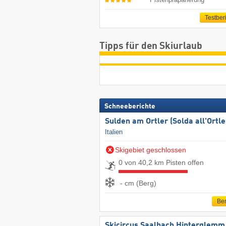
Testber
Tipps für den Skiurlaub
Schneeberichte
Sulden am Ortler (Solda all'Ortle
Italien
Skigebiet geschlossen
0 von 40,2 km Pisten offen
- cm (Berg)
Ber
Skicircus Saalbach Hinterglemm