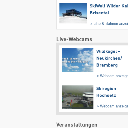
SkiWelt Wilder Ka
Brixental
Lifte & Bahnen anze
Live-Webcams
Wildkogel –
Neukirchen/​
Bramberg
Webcam anzeig
Skiregion
Hochoetz
Webcam anzeig
Veranstaltungen