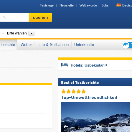
Testsieger
Newsletter
Weltrekorde
Jobs
Deuts
Skigebiet,
suchen
Region,
Begriffe
…
Länder
Gebirgszüge, Provinz
Bitte wählen
berichte
Wetter
Lifte & Seilbahnen
Unterkünfte
Tipps
für
den
Hotels: Usbekistan
Skiur
Best of Testberichte
Top-Umweltfreundlichkeit