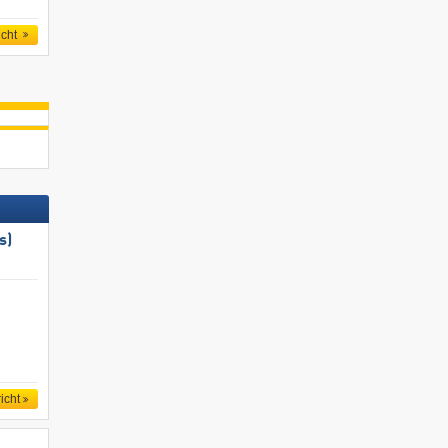
icht
s)
icht