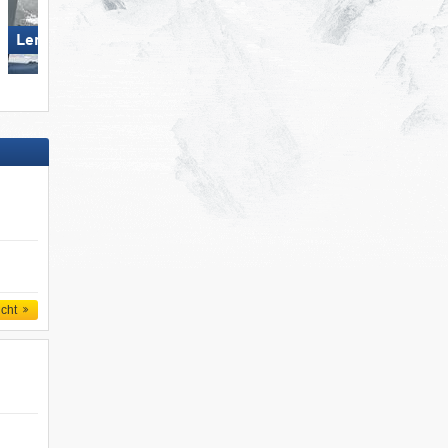
Lermoos – Grubigstein
Biberwier – Marienberg
icht