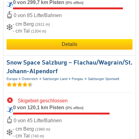
0 von 299,7 km Pisten
(0% offen)
0 von 85 Lifte/Bahnen
- cm Berg
(2811 m)
- cm Tal
(1304 m)
Details
Snow Space Salzburg – Flachau/​Wagrain/​St.
Johann-Alpendorf
Europa
Österreich
Salzburger Land
Pongau
Salzburger Sportwelt
Skigebiet geschlossen
0 von 120,1 km Pisten
(0% offen)
0 von 45 Lifte/Bahnen
- cm Berg
(1980 m)
- cm Tal
(740 m)