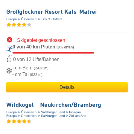
Großglockner Resort Kals-Matrei
Europa
Österreich
Tirol
Osttirol
Skigebiet geschlossen
0 von 40 km Pisten
(0% offen)
0 von 12 Lifte/Bahnen
- cm Berg
(2426 m)
- cm Tal
(933 m)
Details
Wildkogel – Neukirchen/​Bramberg
Europa
Österreich
Salzburger Land
Pinzgau
Europa
Österreich
Salzburger Land
Zell am See