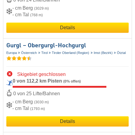
- cm Berg
(3029 m)
- cm Tal
(768 m)
Details
Gurgl – Obergurgl-Hochgurgl
Europa
Österreich
Tirol
Tiroler Oberland (Region)
Imst (Bezirk)
Ötztal
Skigebiet geschlossen
0 von 112,2 km Pisten
(0% offen)
0 von 25 Lifte/Bahnen
- cm Berg
(3030 m)
- cm Tal
(1793 m)
Details