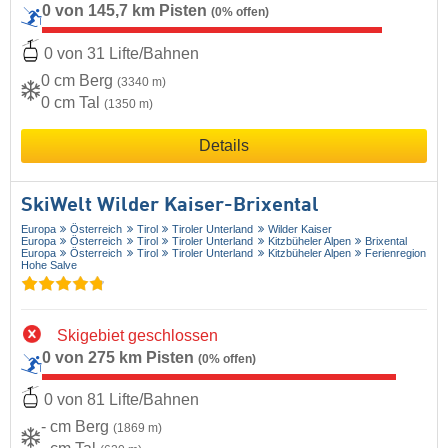
0 von 145,7 km Pisten
(0% offen)
0 von 31 Lifte/Bahnen
0 cm Berg
(3340 m)
0 cm Tal
(1350 m)
Details
SkiWelt Wilder Kaiser-Brixental
Europa
Österreich
Tirol
Tiroler Unterland
Wilder Kaiser
Europa
Österreich
Tirol
Tiroler Unterland
Kitzbüheler Alpen
Brixental
Europa
Österreich
Tirol
Tiroler Unterland
Kitzbüheler Alpen
Ferienregion
Hohe Salve
Skigebiet geschlossen
0 von 275 km Pisten
(0% offen)
0 von 81 Lifte/Bahnen
- cm Berg
(1869 m)