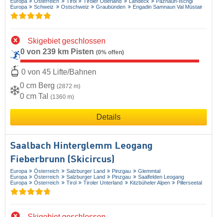
Europa
Österreich
Tirol
Tiroler Oberland
Landeck
Paznaun-Ischgl
Europa
Schweiz
Ostschweiz
Graubünden
Engadin Samnaun Val Müstair
Skigebiet geschlossen
0 von 239 km Pisten
(0% offen)
0 von 45 Lifte/Bahnen
0 cm Berg
(2872 m)
0 cm Tal
(1360 m)
Details
Saalbach Hinterglemm Leogang
Fieberbrunn (Skicircus)
Europa
Österreich
Salzburger Land
Pinzgau
Glemmtal
Europa
Österreich
Salzburger Land
Pinzgau
Saalfelden Leogang
Europa
Österreich
Tirol
Tiroler Unterland
Kitzbüheler Alpen
Pillerseetal
Skigebiet geschlossen