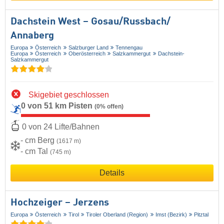
Dachstein West – Gosau/​Russbach/​
Annaberg
Europa
Österreich
Salzburger Land
Tennengau
Europa
Österreich
Oberösterreich
Salzkammergut
Dachstein-
Salzkammergut
Skigebiet geschlossen
0 von 51 km Pisten
(0% offen)
0 von 24 Lifte/Bahnen
- cm Berg
(1617 m)
- cm Tal
(745 m)
Details
Hochzeiger – Jerzens
Europa
Österreich
Tirol
Tiroler Oberland (Region)
Imst (Bezirk)
Pitztal