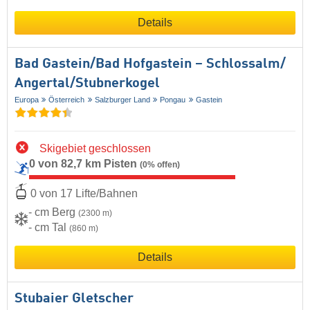
Details
Bad Gastein/​Bad Hofgastein – Schlossalm/​
Angertal/​Stubnerkogel
Europa
Österreich
Salzburger Land
Pongau
Gastein
Skigebiet geschlossen
0 von 82,7 km Pisten
(0% offen)
0 von 17 Lifte/Bahnen
- cm Berg
(2300 m)
- cm Tal
(860 m)
Details
Stubaier Gletscher