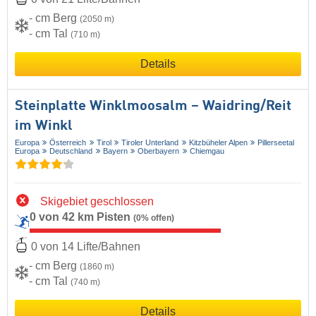
- cm Berg
(2050 m)
- cm Tal
(710 m)
Details
Steinplatte Winklmoosalm – Waidring/​Reit
im Winkl
Europa
Österreich
Tirol
Tiroler Unterland
Kitzbüheler Alpen
Pillerseetal
Europa
Deutschland
Bayern
Oberbayern
Chiemgau
Skigebiet geschlossen
0 von 42 km Pisten
(0% offen)
0 von 14 Lifte/Bahnen
- cm Berg
(1860 m)
- cm Tal
(740 m)
Details