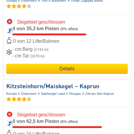
Europa
Österreich
Tirol
Außerfern
Tiroler Zugspitz Arena
Skigebiet geschlossen
0 von 35,3 km Pisten
(0% offen)
0 von 12 Lifte/Bahnen
- cm Berg
(1743 m)
- cm Tal
(1079 m)
Details
Kitzsteinhorn/​Maiskogel – Kaprun
Europa
Österreich
Salzburger Land
Pinzgau
Zell am See-Kaprun
Skigebiet geschlossen
0 von 62,5 km Pisten
(0% offen)
0 von 24 Lifte/Bahnen