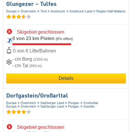
Glungezer – Tulfes
Europa
Österreich
Tirol
Innsbruck
Innsbruck-Land
Region Hall-Wattens
Skigebiet geschlossen
0 von 23 km Pisten
(0% offen)
0 von 6 Lifte/Bahnen
- cm Berg
(2304 m)
- cm Tal
(950 m)
Details
Dorfgastein/​Großarltal
Europa
Österreich
Salzburger Land
Pongau
Großarltal
Europa
Österreich
Salzburger Land
Pongau
Gastein
Skigebiet geschlossen