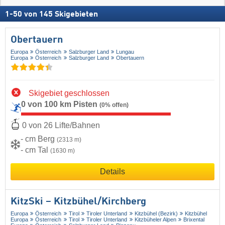
1
-
50
von
145
Skigebieten
Obertauern
Europa
Österreich
Salzburger Land
Lungau
Europa
Österreich
Salzburger Land
Obertauern
Skigebiet geschlossen
0 von 100 km Pisten
(0% offen)
0 von 26 Lifte/Bahnen
- cm Berg
(2313 m)
- cm Tal
(1630 m)
Details
KitzSki – Kitzbühel/​Kirchberg
Europa
Österreich
Tirol
Tiroler Unterland
Kitzbühel (Bezirk)
Kitzbühel
Europa
Österreich
Tirol
Tiroler Unterland
Kitzbüheler Alpen
Brixental