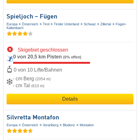
Spieljoch – Fügen
Europa
Österreich
Tirol
Tiroler Unterland
Schwaz
Zillertal
Fügen-
Kaltenbach
Skigebiet geschlossen
0 von 20,5 km Pisten
(0% offen)
0 von 10 Lifte/Bahnen
- cm Berg
(2054 m)
- cm Tal
(610 m)
Details
Silvretta Montafon
Europa
Österreich
Vorarlberg
Bludenz
Montafon