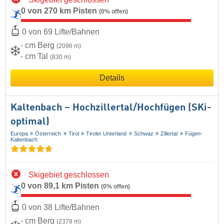
0 von 270 km Pisten
(0% offen)
0 von 69 Lifte/Bahnen
- cm Berg
(2096 m)
- cm Tal
(830 m)
Details
Kaltenbach – Hochzillertal/​Hochfügen (SKi-
optimal)
Europa
Österreich
Tirol
Tiroler Unterland
Schwaz
Zillertal
Fügen-
Kaltenbach
Skigebiet geschlossen
0 von 89,1 km Pisten
(0% offen)
0 von 38 Lifte/Bahnen
- cm Berg
(2378 m)