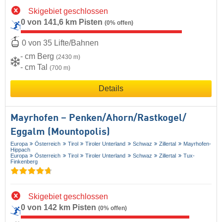
Skigebiet geschlossen
0 von 141,6 km Pisten
(0% offen)
0 von 35 Lifte/Bahnen
- cm Berg
(2430 m)
- cm Tal
(700 m)
Details
Mayrhofen – Penken/​Ahorn/​Rastkogel/​
Eggalm (Mountopolis)
Europa
Österreich
Tirol
Tiroler Unterland
Schwaz
Zillertal
Mayrhofen-
Hippach
Europa
Österreich
Tirol
Tiroler Unterland
Schwaz
Zillertal
Tux-
Finkenberg
Skigebiet geschlossen
0 von 142 km Pisten
(0% offen)