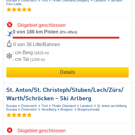
Europa
Österreich
Tirol
Tiroler Oberland (Region)
Landeck
Serfaus-
Fiss-Ladis
Skigebiet geschlossen
0 von 186 km Pisten
(0% offen)
0 von 38 Lifte/Bahnen
- cm Berg
(2828 m)
- cm Tal
(1200 m)
Details
St. Anton/​St. Christoph/​Stuben/​Lech/​Zürs/​
Warth/​Schröcken – Ski Arlberg
Europa
Österreich
Tirol
Tiroler Oberland
Landeck
St. Anton am Arlberg
Europa
Österreich
Vorarlberg
Bregenz
Bregenzerwald
Skigebiet geschlossen