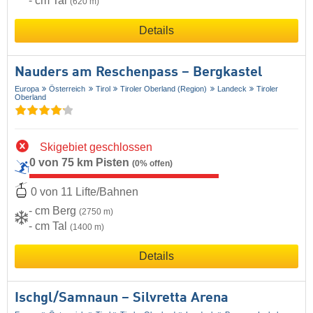
- cm Tal
(620 m)
Details
Nauders am Reschenpass – Bergkastel
Europa
Österreich
Tirol
Tiroler Oberland (Region)
Landeck
Tiroler
Oberland
Skigebiet geschlossen
0 von 75 km Pisten
(0% offen)
0 von 11 Lifte/Bahnen
- cm Berg
(2750 m)
- cm Tal
(1400 m)
Details
Ischgl/​Samnaun – Silvretta Arena