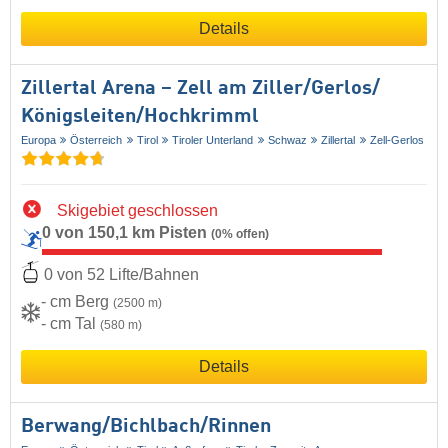
Details
Zillertal Arena – Zell am Ziller/​Gerlos/​
Königsleiten/​Hochkrimml
Europa
Österreich
Tirol
Tiroler Unterland
Schwaz
Zillertal
Zell-Gerlos
Skigebiet geschlossen
0 von 150,1 km Pisten
(0% offen)
0 von 52 Lifte/Bahnen
- cm Berg
(2500 m)
- cm Tal
(580 m)
Details
Berwang/​Bichlbach/​Rinnen