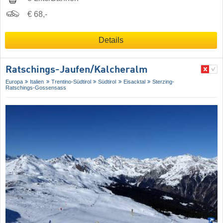
€ 68,-
Details
Ratschings-Jaufen/​Kalcheralm
Europa
Italien
Trentino-Südtirol
Südtirol
Eisacktal
Sterzing-
Ratschings-Gossensass