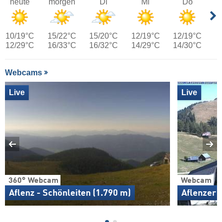
heute
morgen
Di
Mi
Do
10/19°C
15/22°C
15/20°C
12/19°C
12/19°C
12/29°C
16/33°C
16/32°C
14/29°C
14/30°C
Webcams
Live
Live
360° Webcam
Webcam
Aflenz - Schönleiten (1.790 m)
Aflenzer 