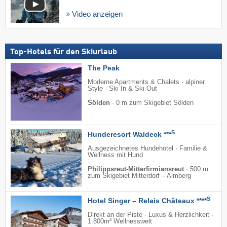
Video anzeigen
Top-Hotels für den Skiurlaub
The Peak
Moderne Apartments & Chalets · alpiner
Style · Ski In & Ski Out
Sölden
·
0 m zum Skigebiet Sölden
S
Hunderesort Waldeck ***
Ausgezeichnetes Hundehotel · Familie &
Wellness mit Hund
Philippsreut-Mitterfirmiansreut
·
500 m
zum Skigebiet Mitterdorf – Almberg
S
Hotel Singer – Relais Châteaux ****
Direkt an der Piste · Luxus & Herzlichkeit ·
1.800m² Wellnesswelt