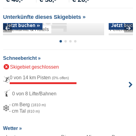
Unterkünfte dieses Skigebiets »
Jetzt buchen »
Jetzt buch
Unterkünfte & Hotels
Ferienwoh
Schneebericht »
Skigebiet geschlossen
0 von 14 km Pisten
(0% offen)
0 von 8 Lifte/Bahnen
- cm Berg
(1810 m)
- cm Tal
(810 m)
Wetter »