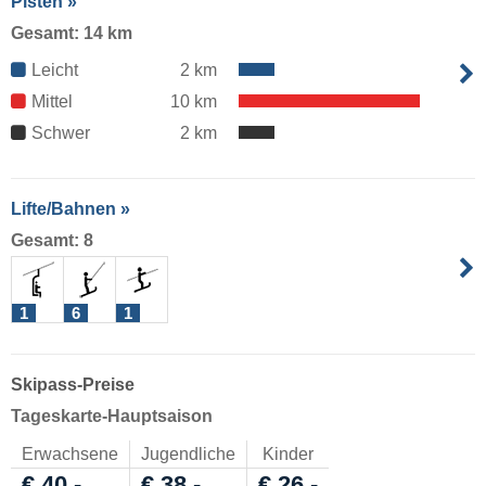
Pisten »
Gesamt: 14 km
Leicht
2 km
Mittel
10 km
Schwer
2 km
Lifte/Bahnen »
Gesamt: 8
1
6
1
Skipass-Preise
Tageskarte-Hauptsaison
Erwachsene
Jugendliche
Kinder
€ 40,-
€ 38,-
€ 26,-