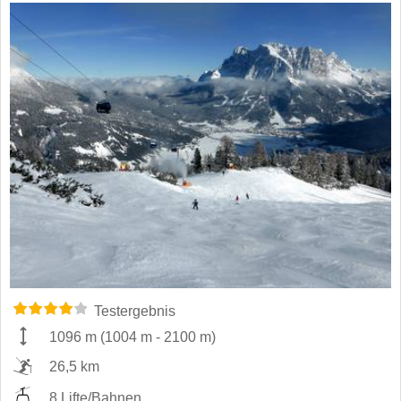
Testergebnis
1096 m
(
1004 m
-
2100 m
)
26,5 km
8 Lifte/Bahnen