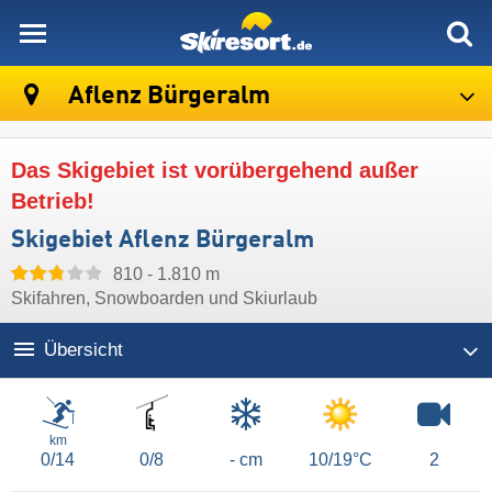
skiresort
Aflenz Bürgeralm
Das Skigebiet ist vorübergehend außer
Betrieb!
Skigebiet Aflenz Bürgeralm
810 - 1.810 m
Skifahren, Snowboarden und Skiurlaub
Übersicht
Lifte/Bahnen
km
0/14
0/8
- cm
10/19°C
2