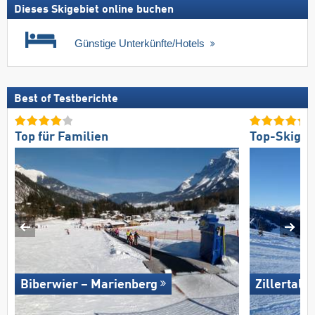
Dieses Skigebiet online buchen
Günstige Unterkünfte/Hotels
Best of Testberichte
Top für Familien
Top-Skigeb
Biberwier – Marienberg
Zillertal 