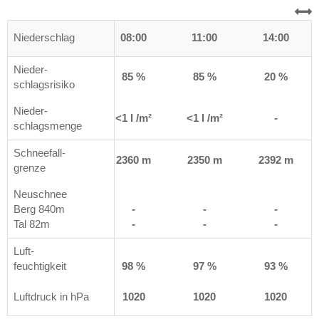
0
Niederschlag
05:00
08:00
11:00
14:00
Nieder-
%
85 %
85 %
85 %
20 %
schlagsrisiko
Nieder-
m²
<1 l /m²
<1 l /m²
<1 l /m²
-
schlagsmenge
Schneefall-
 m
2361 m
2360 m
2350 m
2392 m
grenze
Neuschnee
Berg 840m
-
-
-
-
Tal 82m
-
-
-
-
Luft-
%
feuchtigkeit
98 %
98 %
97 %
93 %
0
Luftdruck in hPa
1020
1020
1020
1020