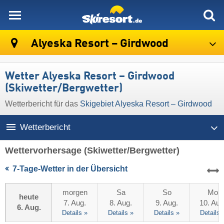
skiresort
Alyeska Resort – Girdwood
Wetter Alyeska Resort – Girdwood
(Skiwetter/Bergwetter)
Wetterbericht für das
Skigebiet Alyeska Resort – Girdwood
Wetterbericht
Wettervorhersage
(Skiwetter/Bergwetter)
7-Tage-Wetter in der Übersicht
morgen
Sa
So
Mo
heute
7. Aug.
8. Aug.
9. Aug.
10. Aug
6. Aug.
Details »
Details »
Details »
Details 