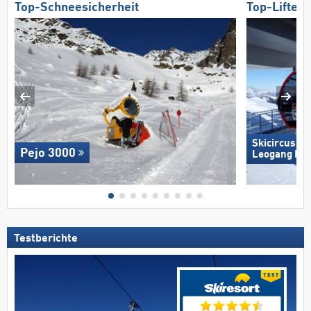
Top-Schneesicherheit
Top-Lifte/
Skicircus S
Pejo 3000
Leogang Fi
Testberichte