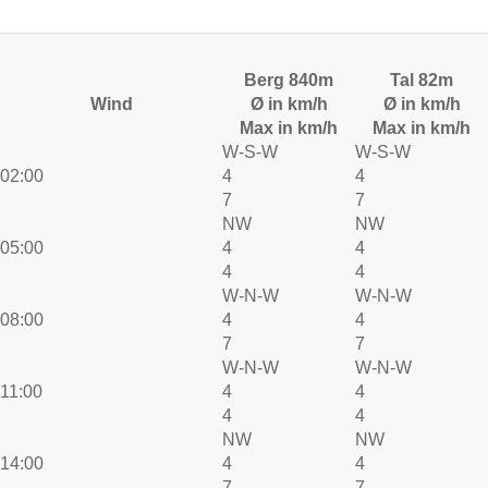
Berg 840m
Tal 82m
Wind
Ø in km/h
Ø in km/h
Max in km/h
Max in km/h
W-S-W
W-S-W
02:00
4
4
7
7
NW
NW
05:00
4
4
4
4
W-N-W
W-N-W
08:00
4
4
7
7
W-N-W
W-N-W
11:00
4
4
4
4
NW
NW
14:00
4
4
7
7