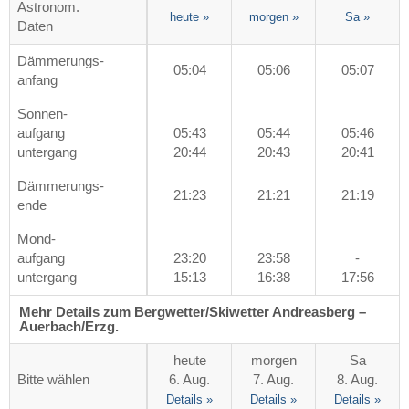
Astronom.
heute
»
morgen
»
Sa
»
Daten
Dämmerungs-
05:04
05:06
05:07
anfang
Sonnen-
aufgang
05:43
05:44
05:46
untergang
20:44
20:43
20:41
Dämmerungs-
21:23
21:21
21:19
ende
Mond-
aufgang
23:20
23:58
-
untergang
15:13
16:38
17:56
Mehr Details zum Bergwetter/Skiwetter Andreasberg –
Auerbach/​Erzg.
heute
morgen
Sa
Bitte wählen
6. Aug.
7. Aug.
8. Aug.
Details »
Details »
Details »