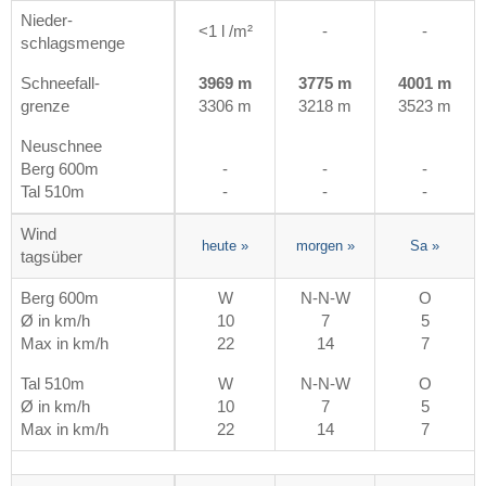
Nieder-
<1 l /m²
-
-
schlagsmenge
Schneefall-
3969 m
3775 m
4001 m
grenze
3306 m
3218 m
3523 m
Neuschnee
Berg 600m
-
-
-
Tal 510m
-
-
-
Wind
heute
»
morgen
»
Sa
»
tagsüber
Berg 600m
W
N-N-W
O
Ø in km/h
10
7
5
Max in km/h
22
14
7
Tal 510m
W
N-N-W
O
Ø in km/h
10
7
5
Max in km/h
22
14
7