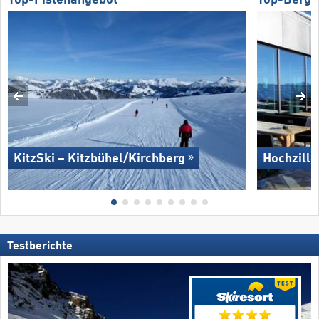
Top-Pistenangebot
Top-Bergr
KitzSki – Kitzbühel/​Kirchberg
Hochzille
Testberichte