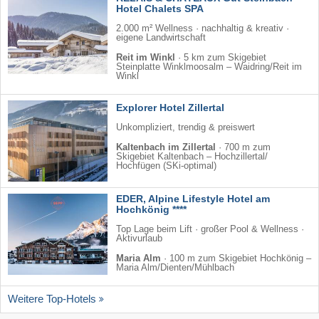
Hotel Chalets SPA
2.000 m² Wellness · nachhaltig & kreativ ·
eigene Landwirtschaft
Reit im Winkl
·
5 km zum Skigebiet
Steinplatte Winklmoosalm – Waidring/​Reit im
Winkl
Explorer Hotel Zillertal
Unkompliziert, trendig & preiswert
Kaltenbach im Zillertal
·
700 m zum
Skigebiet Kaltenbach – Hochzillertal/​
Hochfügen (SKi-optimal)
EDER, Alpine Lifestyle Hotel am
Hochkönig ****
Top Lage beim Lift · großer Pool & Wellness ·
Aktivurlaub
Maria Alm
·
100 m zum Skigebiet Hochkönig –
Maria Alm/​Dienten/​Mühlbach
Weitere Top-Hotels