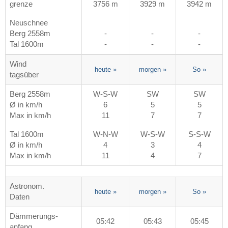
grenze
3756 m
3929 m
3942 m
Neuschnee
Berg 2558m
-
-
-
Tal 1600m
-
-
-
Wind
heute
»
morgen
»
So
»
tagsüber
Berg 2558m
W-S-W
SW
SW
Ø in km/h
6
5
5
Max in km/h
11
7
7
Tal 1600m
W-N-W
W-S-W
S-S-W
Ø in km/h
4
3
4
Max in km/h
11
4
7
Astronom.
heute
»
morgen
»
So
»
Daten
Dämmerungs-
05:42
05:43
05:45
anfang