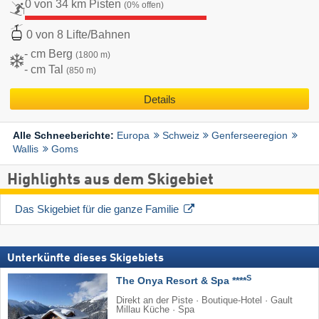
0 von 34 km Pisten
(0% offen)
0 von 8 Lifte/Bahnen
- cm Berg
(1800 m)
- cm Tal
(850 m)
Details
Europa
Schweiz
Genferseeregion
Alle Schneeberichte:
Wallis
Goms
Highlights aus dem Skigebiet
Das Skigebiet für die ganze Familie
Unterkünfte dieses Skigebiets
S
The Onya Resort & Spa ****
Direkt an der Piste · Boutique-Hotel · Gault
Millau Küche · Spa