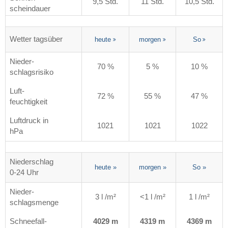
9,5 Std.
11 Std.
10,5 Std.
scheindauer
Wetter tagsüber
heute
morgen
So
Nieder-
70 %
5 %
10 %
schlagsrisiko
Luft-
72 %
55 %
47 %
feuchtigkeit
Luftdruck in
1021
1021
1022
hPa
Niederschlag
heute
»
morgen
»
So
»
0-24 Uhr
Nieder-
3 l /m²
<1 l /m²
1 l /m²
schlagsmenge
Schneefall-
4029 m
4319 m
4369 m