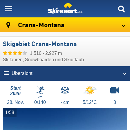
skiresort
Crans-Montana
Skigebiet Crans-Montana
1.510 - 2.927 m
Skifahren, Snowboarden und Skiurlaub
Übersicht
Start
2026
km
28.
Nov.
0/140
- cm
5/12°C
8
1/58