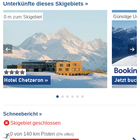
Unterkünfte dieses Skigebiets »
Günstige Unt
0 m zum Skigebiet
Hotel Chetzeron »
Jetzt buch
Schneebericht »
Skigebiet geschlossen
0 von 140 km Pisten
(0% offen)