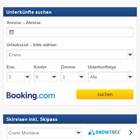
Unterkünfte suchen
Anreise – Abreise
Urlaubsziel – bitte wählen
Erw.
Kinder
Zimmer
Unterkunftstyp
suchen
Skireisen inkl. Skipass
Skireisen
su
inkl.
suchen