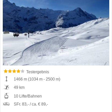
Testergebnis
1466 m
(
1034 m
-
2500 m
)
49 km
10 Lifte/Bahnen
SFr. 83,- / ca. € 89,-