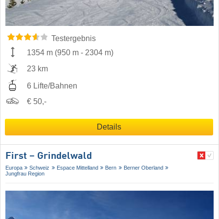
Testergebnis
1354 m
(
950 m
-
2304 m
)
23 km
6 Lifte/Bahnen
€ 50,-
Details
First – Grindelwald
Europa
Schweiz
Espace Mittelland
Bern
Berner Oberland
Jungfrau Region