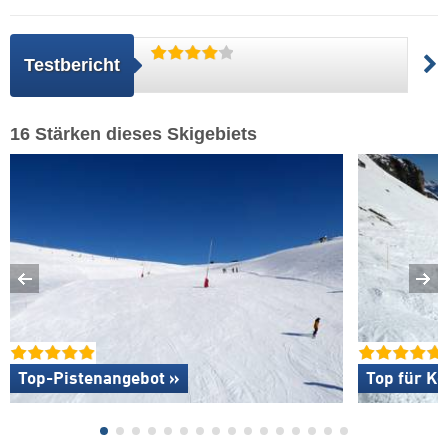
Testbericht
16 Stärken dieses Skigebiets
Top-Pistenangebot »
Top für K