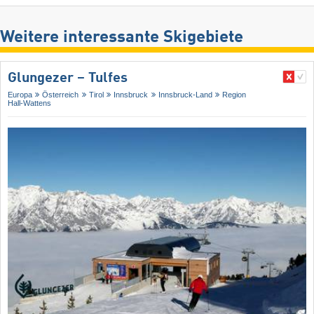
Weitere interessante Skigebiete
Glungezer – Tulfes
Europa
Österreich
Tirol
Innsbruck
Innsbruck-Land
Region
Hall-Wattens