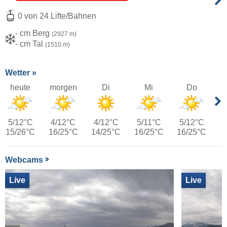
0 von 24 Lifte/Bahnen
- cm Berg
(2927 m)
- cm Tal
(1510 m)
Wetter »
heute
morgen
Di
Mi
Do
5/12°C
4/12°C
4/12°C
5/11°C
5/12°C
15/26°C
16/25°C
14/25°C
16/25°C
16/25°C
Webcams
Live
Live