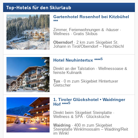
Top-Hotels für den Skiurlaub
Gartenhotel Rosenhof bei Kitzbühel
***
Zimmer, Ferienwohnungen & -häuser ·
Wellness · Gratis Skibus
Oberndorf
·
2 km zum Skigebiet St.
Johann in Tirol/​Oberndorf – Harschbichl
S
Hotel Neuhintertux ****
Direkt an der Talstation · Wellnessoase &
feinste Kulinarik
Tux
·
0 m zum Skigebiet Hintertuxer
Gletscher
1. Tiroler Glückshotel • Waidringer
S
Hof ****
Direkt beim Skigebiet Steinplatte ·
Wellness & SPA · Glücksküche
Waidring
·
400 m zum Skigebiet
Steinplatte Winklmoosalm – Waidring/​Reit
im Winkl