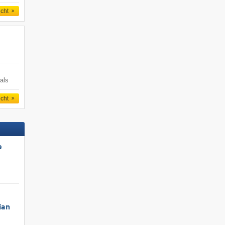
icht
als
icht
e
ian