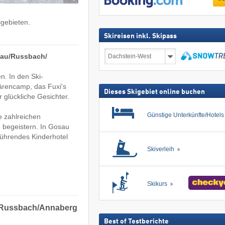
igebieten.
Skireisen inkl. Skipass
Skireisen
au/​Russbach/​
inkl.
Skipass
suchen
n. In den Ski-
ärencamp, das Fuxi's
Dieses Skigebiet online buchen
 glückliche Gesichter.
Günstige Unterkünfte/Hotel
e zahlreichen
d begeistern. In Gosau
führendes Kinderhotel
Skiverleih
Skikurs
​Russbach/​Annaberg
Best of Testberichte