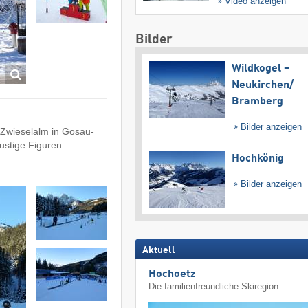
Video anzeigen
Bilder
Wildkogel –
Neukirchen/​
Bramberg
Bilder anzeigen
s Zwieselalm in Gosau-
ustige Figuren.
Hochkönig
Bilder anzeigen
Aktuell
Hochoetz
Die familienfreundliche Skiregion