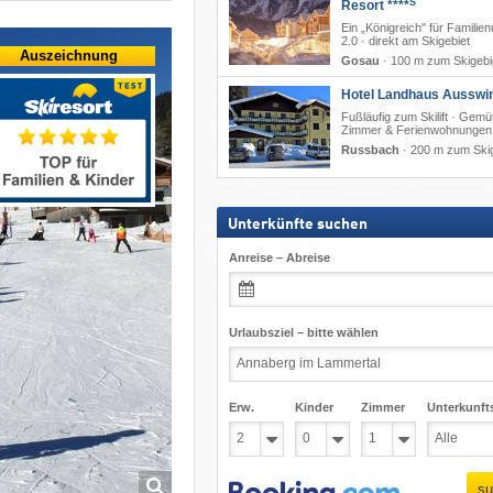
S
Resort ****
Ein „Königreich" für Familien
2.0 · direkt am Skigebiet
Auszeichnung
Gosau
·
100 m zum Skigebi
Hotel Landhaus Ausswink
Fußläufig zum Skilift · Gemü
Zimmer & Ferienwohnungen
Russbach
·
200 m zum Skig
Unterkünfte suchen
Anreise – Abreise
Urlaubsziel – bitte wählen
Erw.
Kinder
Zimmer
Unterkunft
su