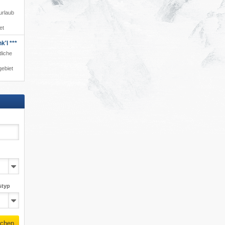
urlaub
et
'l ***
tliche
ebiet
styp
chen