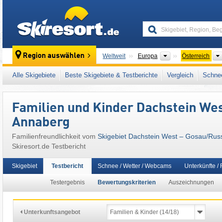
skiresort
Kontinente
Region auswählen
Weltweit
Europa
Österreich
Kontinente
Weltweit
Europa
Österreich
Alle Skigebiete
Beste Skigebiete & Testberichte
Vergleich
Schnee
Dieses Skigebiet liegt auch in:
Dachsteingeb
Westösterreich
,
Österreichische Alpen
,
Osta
Familien und Kinder Dachstein Wes
Annaberg
Familienfreundlichkeit vom
Skigebiet Dachstein West – Gosau/​Rus
Skiresort.de Testbericht
Skigebiet
Testbericht
Schnee / Wetter / Webcams
Unterkünfte /
Testergebnis
Bewertungskriterien
Auszeichnungen
Unterkunftsangebot