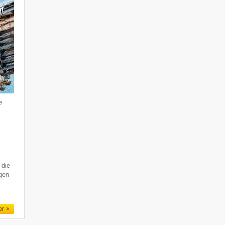
e
r
 die
gen
er