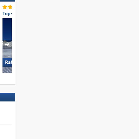
Top-Pistenpräparierung
Top für Anfänger
Wildkogel – Neukirchen/​
Ratschings-Jaufen
Bramberg