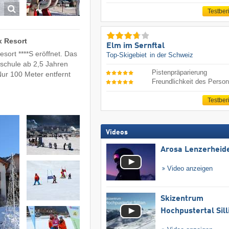
Testber
x Resort
Elm im Sernftal
ort ****S eröffnet. Das
Top-Skigebiet
in der Schweiz
ischule ab 2,5 Jahren
Pistenpräparierung
ur 100 Meter entfernt
Freundlichkeit des Person
Testber
Videos
Arosa Lenzerheid
Video anzeigen
Skizentrum
Hochpustertal Sill