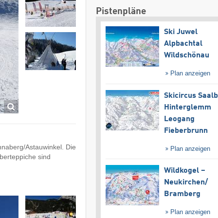
Pistenpläne
Ski Juwel
Alpbachtal
Wildschönau
Plan anzeigen
Skicircus Saal
Hinterglemm
Leogang
Fieberbrunn
Annaberg/Astauwinkel. Die
Plan anzeigen
uberteppiche sind
Wildkogel –
Neukirchen/​
Bramberg
Plan anzeigen