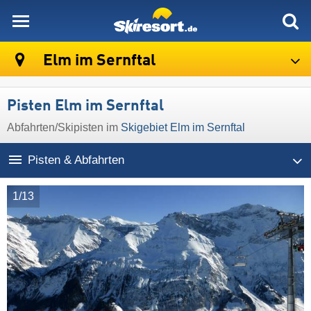
skiresort
Elm im Sernftal
Pisten Elm im Sernftal
Abfahrten/Skipisten im
Skigebiet Elm im Sernftal
Pisten & Abfahrten
1/13