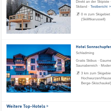
Direkt an der Skipist
Skiland ·
Testbericht
0 m zum Skigebiet
(Skiliftkarussell)
Hotel Sonnschupfe
Schladming
Gratis Skibus · Gaum
Saunabereich · Modern
3 km zum Skigebiet
Hochwurzen/​Hauser
Berge-Skischaukel
Weitere Top-Hotels