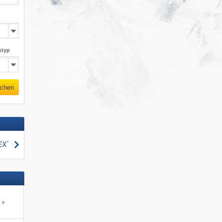
styp
chen
suchen
s