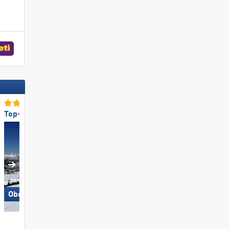
Top-Schneesicherheit
Top-Bergrestaurants/Hüt
Obertauern
Hochzillertal