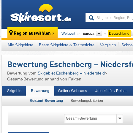
skiresort
Kontinente
Region auswählen
Weltweit
Europa
Deutschland
Dieses Skigebiet liegt auch in:
Hochsauerlan
Alle Skigebiete
Beste Skigebiete & Testberichte
Vergleich
Schnee
Rheinisches Schiefergebirge
,
Westdeutschl
Bewertung Eschenberg – Niedersf
Bewertung vom
Skigebiet Eschenberg – Niedersfeld
>
Gesamt-Bewertung anhand von Fakten
Skigebiet
Bewertung
Wetter / Webcams
Unterkünfte / Reisen
Gesamt-Bewertung
Bewertungskriterien