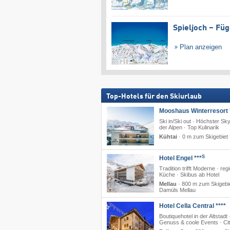
Spieljoch – Fü
Plan anzeigen
Top-Hotels für den Skiurlaub
Mooshaus Winterresort 
Ski in/Ski out · Höchster Sk
der Alpen · Top Kulinarik
Kühtai
·
0 m zum Skigebiet 
S
Hotel Engel ***
Tradition trifft Moderne · reg
Küche · Skibus ab Hotel
Mellau
·
800 m zum Skigebi
Damüls Mellau
Hotel Cella Central ****
Boutiquehotel in der Altstadt 
Genuss & coole Events · Ci