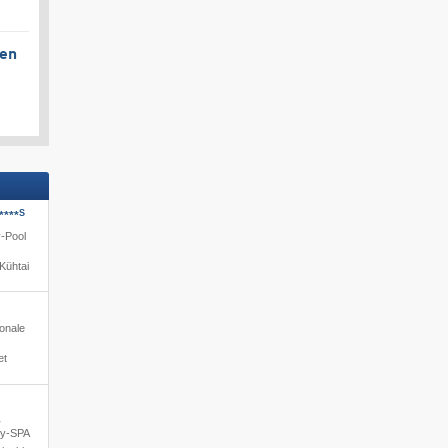
gen
S
****
y-Pool
Kühtai
ionale
et
·
ty-SPA