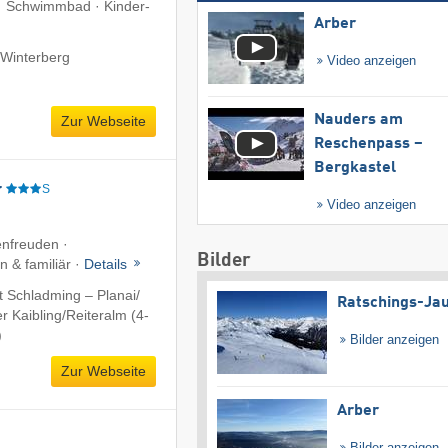
e · Schwimmbad · Kinder-
Arber
 Winterberg
Video anzeigen
Nauders am
Zur Webseite
Reschenpass –
Bergkastel
r
S
Video anzeigen
enfreuden ·
Bilder
 & familiär ·
Details
 Schladming – Planai/​
Ratschings-Ja
 Kaibling/​Reiteralm (4-
)
Bilder anzeigen
Zur Webseite
Arber
Bilder anzeigen