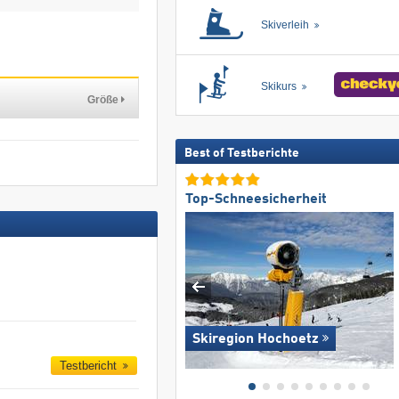
Skiverleih
Skikurs
Größe
Best of Testberichte
Top-Schneesicherheit
Skiregion Hochoetz
Testbericht