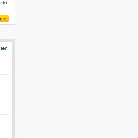
rder
et
ufen