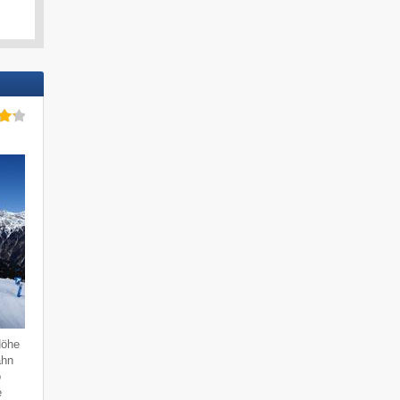
Höhe
ahn
o
e