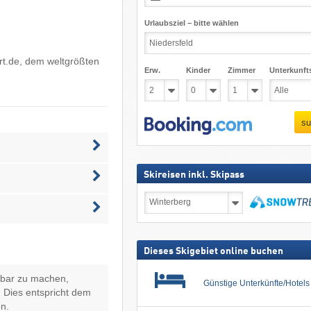
Urlaubsziel – bitte wählen
rt.de
, dem weltgrößten
Erw.
Kinder
Zimmer
Unterkunft
su
Skireisen inkl. Skipass
Skireisen
inkl.
Skipass
suchen
Dieses Skigebiet online buchen
hbar zu machen,
Günstige Unterkünfte/Hotel
 Dies entspricht dem
n.