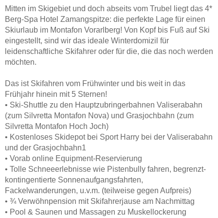
Mitten im Skigebiet und doch abseits vom Trubel liegt das 4*
Berg-Spa Hotel Zamangspitze: die perfekte Lage für einen
Skiurlaub im Montafon Vorarlberg! Von Kopf bis Fuß auf Ski
eingestellt, sind wir das ideale Winterdomizil für
leidenschaftliche Skifahrer oder für die, die das noch werden
möchten.
Das ist Skifahren vom Frühwinter und bis weit in das
Frühjahr hinein mit 5 Sternen!
• Ski-Shuttle zu den Hauptzubringerbahnen Valiserabahn
(zum Silvretta Montafon Nova) und Grasjochbahn (zum
Silvretta Montafon Hoch Joch)
• Kostenloses Skidepot bei Sport Harry bei der Valiserabahn
und der Grasjochbahn1
• Vorab online Equipment-Reservierung
• Tolle Schneeerlebnisse wie Pistenbully fahren, begrenzt-
kontingentierte Sonnenaufgangsfahrten,
Fackelwanderungen, u.v.m. (teilweise gegen Aufpreis)
• ¾ Verwöhnpension mit Skifahrerjause am Nachmittag
• Pool & Saunen und Massagen zu Muskellockerung