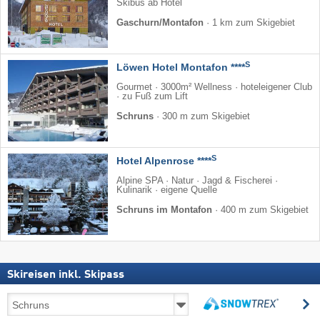
Skibus ab Hotel
Gaschurn/Montafon
·
1 km zum Skigebiet
S
Löwen Hotel Montafon ****
Gourmet · 3000m² Wellness · hoteleigener Club
· zu Fuß zum Lift
Schruns
·
300 m zum Skigebiet
S
Hotel Alpenrose ****
Alpine SPA · Natur · Jagd & Fischerei ·
Kulinarik · eigene Quelle
Schruns im Montafon
·
400 m zum Skigebiet
Skireisen inkl. Skipass
Skireisen
s
inkl.