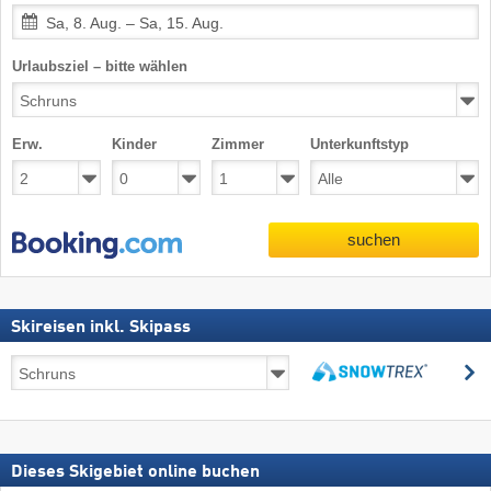
Sa, 8. Aug. – Sa, 15. Aug.
Urlaubsziel – bitte wählen
Erw.
Kinder
Zimmer
Unterkunftstyp
suchen
Skireisen inkl. Skipass
Skireisen
s
inkl.
suchen
Skipass
Dieses Skigebiet online buchen