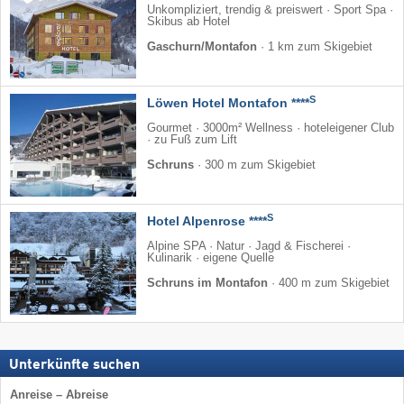
Unkompliziert, trendig & preiswert · Sport Spa ·
Skibus ab Hotel
Gaschurn/Montafon
·
1 km zum Skigebiet
S
Löwen Hotel Montafon ****
Gourmet · 3000m² Wellness · hoteleigener Club
· zu Fuß zum Lift
Schruns
·
300 m zum Skigebiet
S
Hotel Alpenrose ****
Alpine SPA · Natur · Jagd & Fischerei ·
Kulinarik · eigene Quelle
Schruns im Montafon
·
400 m zum Skigebiet
Unterkünfte suchen
Anreise – Abreise