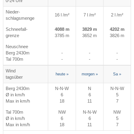
0-24 Uhr
Nieder-
16 l /m²
7 l /m²
2 l /m²
schlagsmenge
Schneefall-
4088 m
3829 m
4202 m
grenze
3785 m
3652 m
3826 m
Neuschnee
Berg 2430m
-
-
-
Tal 700m
-
-
-
Wind
heute
»
morgen
»
Sa
»
tagsüber
Berg 2430m
N-N-W
N
N-N-W
Ø in km/h
6
6
5
Max in km/h
18
11
7
Tal 700m
NW
N-N-W
NW
Ø in km/h
6
6
5
Max in km/h
18
11
7