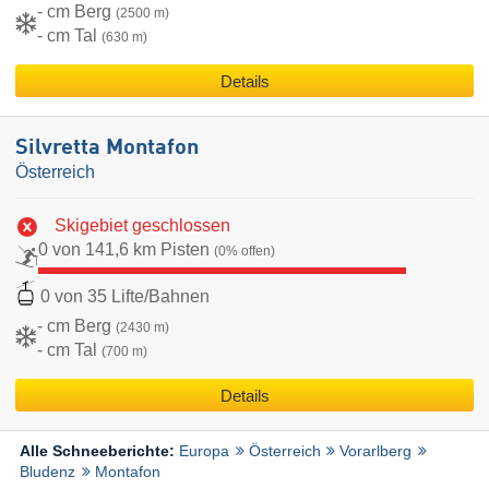
- cm Berg
(2500 m)
- cm Tal
(630 m)
Details
Silvretta Montafon
Österreich
Skigebiet geschlossen
0 von 141,6 km Pisten
(0% offen)
0 von 35 Lifte/Bahnen
- cm Berg
(2430 m)
- cm Tal
(700 m)
Details
Europa
Österreich
Vorarlberg
Alle Schneeberichte:
Bludenz
Montafon