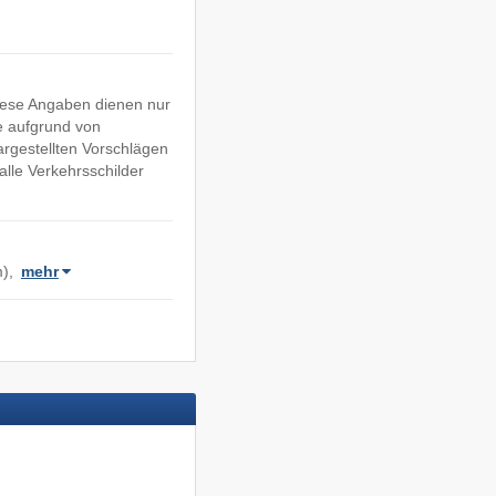
Diese Angaben dienen nur
e aufgrund von
argestellten Vorschlägen
lle Verkehrsschilder
m),
mehr