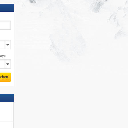
styp
chen