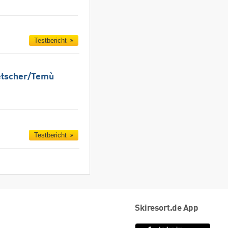
Testbericht
etscher/​Temù
Testbericht
Skiresort.de App