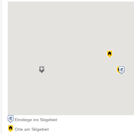
Einstiege ins Skigebiet
Orte am Skigebiet