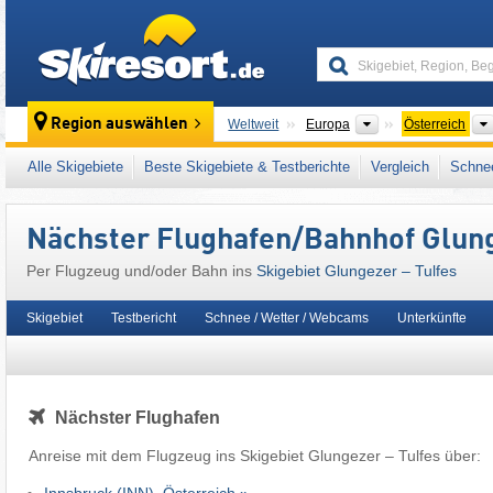
skiresort
Kontinente
Region auswählen
Weltweit
Europa
Österreich
Dieses Skigebiet liegt auch in:
SKI plus CITY
Alle Skigebiete
Beste Skigebiete & Testberichte
Vergleich
Schnee
Snow Card Tirol
,
Tiroler Alpen
,
Zentrale Ost
Mitteleuropa
,
Europäische Union
Nächster Flughafen/Bahnhof Glung
Per Flugzeug und/oder Bahn ins
Skigebiet Glungezer – Tulfes
Skigebiet
Testbericht
Schnee / Wetter / Webcams
Unterkünfte
Nächster Flughafen
Anreise mit dem Flugzeug ins Skigebiet Glungezer – Tulfes über: