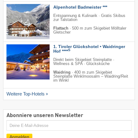
Alpenhotel Badmeister ***
Entspannung & Kulinarik · Gratis Skibus
zur Talstation
Flattach
·
500 m zum Skigebiet Mölltaler
Gletscher
1. Tiroler Glückshotel • Waidringer
S
Hof ****
Direkt beim Skigebiet Steinplatte ·
Wellness & SPA · Glücksküche
Waidring
·
400 m zum Skigebiet
Steinplatte Winklmoosalm – Waidring/​Reit
im Winkl
Weitere Top-Hotels
Abonniere unseren Newsletter
E-
Mail
Anmelden