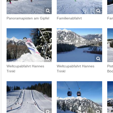
Panoramapisten am Gipfel
Familienabfahrt
Fam
Weltcupabfahrt Hannes
Weltcupabfahrt Hannes
Pis
Trinkl
Trinkl
Bö