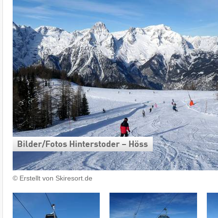
Bilder/​Fotos Hinterstoder – Höss
© Erstellt von Skiresort.de