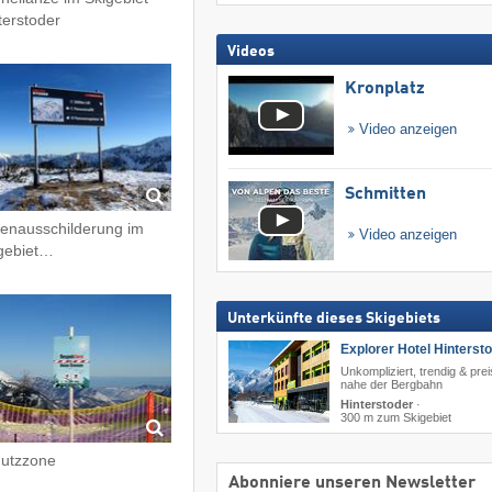
terstoder
Videos
Kronplatz
Video anzeigen
Schmitten
tenausschilderung im
Video anzeigen
gebiet…
Unterkünfte dieses Skigebiets
Explorer Hotel Hinterst
Unkompliziert, trendig & prei
nahe der Bergbahn
Hinterstoder
·
300 m zum Skigebiet
utzzone
Abonniere unseren Newsletter