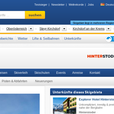
Testsieger
Newsletter
Weltrekorde
Jobs
Deuts
Skigebiet,
suchen
Region,
Skigebiet liegt in mehreren Regio
Begriffe
…
Länder
Bundesländer
Großregionen
B
Oberösterreich
Steyr-Kirchdorf
Kirchdorf an der Krems
e
,
SuperSkiCard
,
Nördliche Ostalpen
,
Westösterreich
,
Österreichische Alpen
,
Ost
berichte
Wetter
Lifte & Seilbahnen
Unterkünfte
che Union
Tipps
für
den
Skiur
Reisen
Skiverleih
Skischulen
Events
Anreise
Kontakt
Pisten & Abfahrten
Neuerungen
Unterkünfte dieses Skigebiets
Explorer Hotel Hinterst
Unkompliziert, trendig & prei
nahe der Bergbahn
Hinterstoder
·