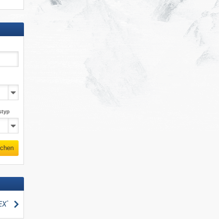
styp
chen
suchen