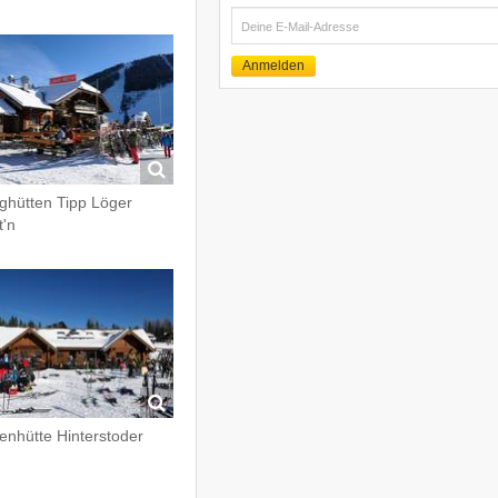
E-
Mail
Anmelden
ghütten Tipp Löger
t'n
enhütte Hinterstoder