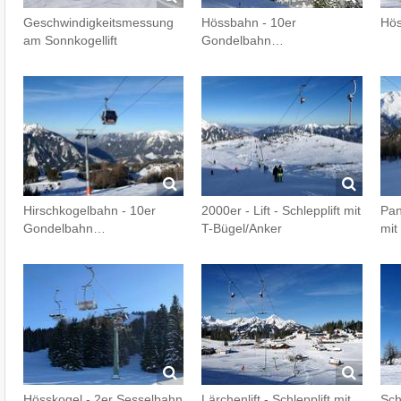
Geschwindigkeitsmessung
Hössbahn - 10er
Hös
am Sonnkogellift
Gondelbahn…
Hirschkogelbahn - 10er
2000er - Lift - Schlepplift mit
Pan
Gondelbahn…
T-Bügel/Anker
mit
Hösskogel - 2er Sesselbahn
Lärchenlift - Schlepplift mit
Sch