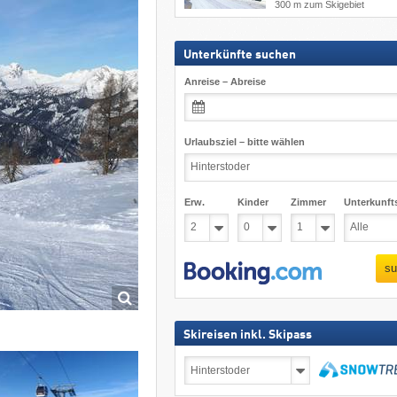
300 m zum Skigebiet
Unterkünfte suchen
Anreise – Abreise
Urlaubsziel – bitte wählen
Erw.
Kinder
Zimmer
Unterkunft
su
Skireisen inkl. Skipass
Skireisen
inkl.
Skipass
suchen