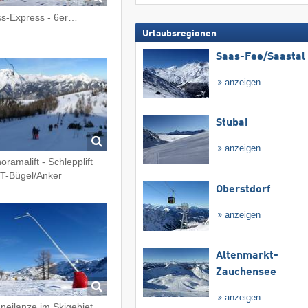
s-Express - 6er…
Urlaubsregionen
Saas-Fee/​Saastal
anzeigen
Stubai
anzeigen
oramalift - Schlepplift
 T-Bügel/Anker
Oberstdorf
anzeigen
Altenmarkt-
Zauchensee
anzeigen
neilanze im Skigebiet