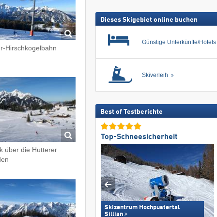
Dieses Skigebiet online buchen
Günstige Unterkünfte/Hotel
r-Hirschkogelbahn
Skiverleih
Best of Testberichte
Top-Schneesicherheit
ck über die Hutterer
den
Skizentrum Hochpustertal
Sillian