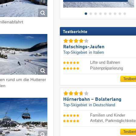
ilienabfahrt
Testberichte
Ratschings-Jaufen
Top-Skigebiet
in Italien
Lifte und Bahnen
Pistenpräparierung
Testber
ten rund um die Hutterer
den
Hörnerbahn – Bolsterlang
Top-Skigebiet
in Deutschland
Familien und Kinder
Anfahrt, Parkmöglichkeit
Testber