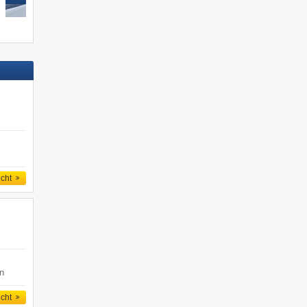
icht
en
icht