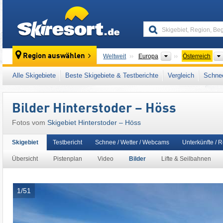
skiresort
Kontinente
Region auswählen
Weltweit
Europa
Österreich
Dieses Skigebiet liegt auch in:
Totes Gebirg
Alle Skigebiete
Beste Skigebiete & Testberichte
Vergleich
Schnee
Alpen
,
Westeuropa
,
Mitteleuropa
,
Europäis
Bilder Hinterstoder – Höss
Fotos vom
Skigebiet Hinterstoder – Höss
Skigebiet
Testbericht
Schnee / Wetter / Webcams
Unterkünfte / 
Übersicht
Pistenplan
Video
Bilder
Lifte & Seilbahnen
1/51