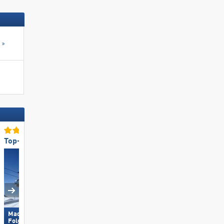
s
Top-Snowparkangebot
Top-Skigebietsgröße
Madonna di Campiglio/​Pinzolo/​
Folgàrida/​Marilleva
KitzSki – Kitzbühel/​Kirchberg