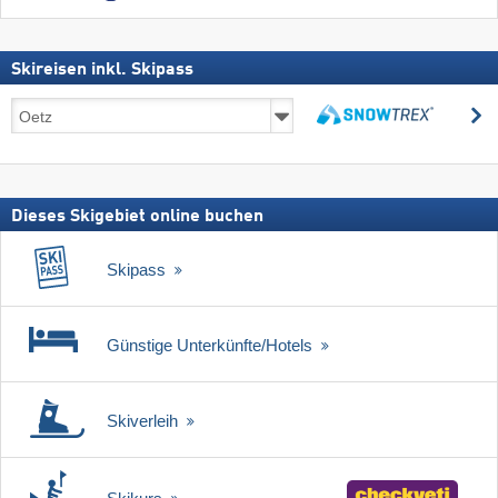
Skireisen inkl. Skipass
Skireisen
s
inkl.
suchen
Skipass
Dieses Skigebiet online buchen
Skipass
Günstige Unterkünfte/Hotels
Skiverleih