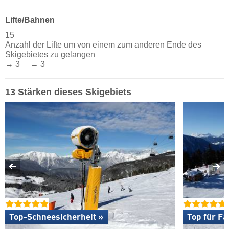
Lifte/Bahnen
15
Anzahl der Lifte um von einem zum anderen Ende des
Skigebietes zu gelangen
→ 3 ← 3
13 Stärken dieses Skigebiets
Top-Schneesicherheit »
Top für Fa