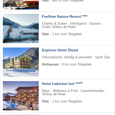
Oetz
·
900 m zum Skigebiet
Feelfree Nature Resort ****
Chalets & Suiten · Infinitypool · Saunen ·
Gratis Skibus ab Hotel
Oetz
·
1 km zum Skigebiet
Explorer Hotel Ötztal
Unkompliziert, trendig & preiswert · Sport Spa
Umhausen
·
9 km zum Skigebiet
S
Hotel habicher hof ****
Natur · Wellness & Pool · Gaumenfreuden ·
Skibus ab Hotel
Oetz
·
1 km zum Skigebiet