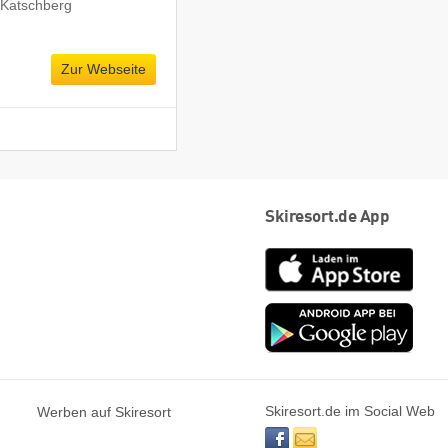
 Katschberg
Zur Webseite
Skiresort.de App
App
Store
Goog
play
Skiresort.de im Social Web
Werben auf Skiresort
facebook
newsletter