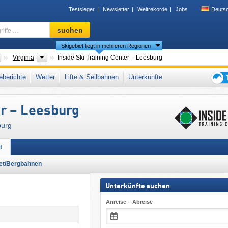
Testsieger
Newsletter
Weltrekorde
Jobs
Deuts
Skigebiet,
suchen
Region,
Skigebiet liegt in mehreren Regionen
Begriffe
…
Länder
Bundesstaaten
Virginia
Inside Ski Training Center – Leesburg
ountains
,
South Atlantic States
,
Southern United States
,
berichte
Wetter
Lifte & Seilbahnen
Unterkünfte
tic States
,
Appalachen
,
East Coast
,
Eastern United States
Tipps
für
er – Leesburg
den
Skiur
burg
t
iet/Bergbahnen
Unterkünfte suchen
Anreise – Abreise