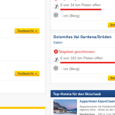
0 von 34 km Pisten offen
- cm (Berg)
Ber
Testbericht
Dolomites Val Gardena/​Gröden
Italien
Skigebiet geschlossen
0 von 181 km Pisten offen
- cm (Berg)
Testbericht
Ber
Top-Hotels für den Skiurlaub
Apparthotel AlpenChalet
Appartements mit Hotelkomfo
eigenes Kino · direkt an der
Neukirchen
·
100 m zum Sk