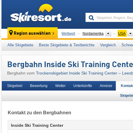
skiresort
Kontinente
Region auswählen
Weltweit
Nordamerika
USA
Dieses Skigebiet liegt auch in:
Blue Ridge M
Alle Skigebiete
Beste Skigebiete & Testberichte
Vergleich
Schnee
Zentrale und südliche Appalachen
,
Mid-Atlan
Bergbahn Inside Ski Training Cent
Bergbahn vom
Trockenskigebiet Inside Ski Training Center – Lees
Skigebiet
Bewertung
Wetter
Unterkünfte
Anreise
Kontak
Skigeb
Kontakt zu den Bergbahnen
Inside Ski Training Center