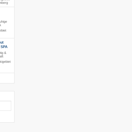
amberg
ruhige
A
ebiet
ut
s SPA
tig &
aft
igebiet