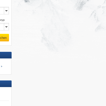
styp
chen
s