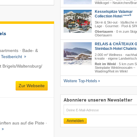
Wildkogel – Neukirchen/​Br
Kesselspitze Valamar
S
Collection Hotel ****
Ski-in & Ski-out · Idyllische 
Lage · Gourmet · Pool & SP
Obertauern
·
0 m zum Skig
els
Obertauern
RELAIS & CHÂTEAUX G
Steinbach Hotel Chalet
Apartments · Bade- &
2.000 m² Wellness · nachhal
·
Testbericht
kreativ · eigene Landwirtsch
Reit im Winkl
·
5 km zum Sk
Brigels/​Waltensburg/​
Steinplatte Winklmoosalm –
Waidring/​Reit im Winkl
Weitere Top-Hotels
Zur Webseite
Abonniere unseren Newsletter
E-
Mail
Anmelden
nften aus auf die Piste ·
s