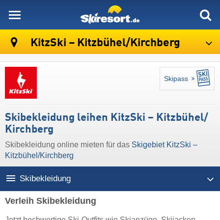
skiresort
KitzSki – Kitzbühel/​Kirchberg
Skipass
Skibekleidung leihen KitzSki – Kitzbühel/​
Kirchberg
Skibekleidung online mieten für das
Skigebiet KitzSki –
Kitzbühel/​Kirchberg
Skibekleidung
Verleih Skibekleidung
Jetzt hochwertige Ski-Outfits wie Skianzüge, Skijacken,