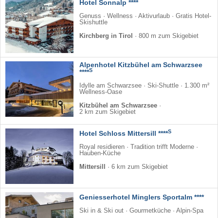
Hotel Sonnalp ****
Genuss · Wellness · Aktivurlaub · Gratis Hotel-
Skishuttle
Kirchberg in Tirol
·
800 m zum Skigebiet
Alpenhotel Kitzbühel am Schwarzsee
S
****
Idylle am Schwarzsee · Ski-Shuttle · 1.300 m²
Wellness-Oase
Kitzbühel am Schwarzsee
·
2 km zum Skigebiet
S
Hotel Schloss Mittersill ****
Royal residieren · Tradition trifft Moderne ·
Hauben-Küche
Mittersill
·
6 km zum Skigebiet
Geniesserhotel Minglers Sportalm ****
Ski in & Ski out · Gourmetküche · Alpin-Spa