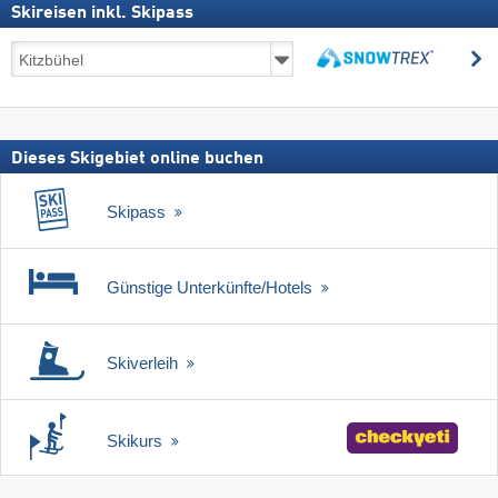
Skireisen inkl. Skipass
Skireisen
s
inkl.
suchen
Skipass
Dieses Skigebiet online buchen
Skipass
Günstige Unterkünfte/Hotels
Skiverleih
Skikurs