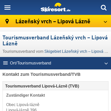
skiresort
Lázeňský vrch – Lipová Lázně
Tourismusverband Lázeňský vrch – Lipová
Lázně
Tourismusverband vom
Skigebiet Lázeňský vrch – Lipová Lázně
Ort/Tourismusverband
Kontakt zum Tourismusverband/TVB
Tourismusverband Lipová-Lázně (TVB)
Zuständiger Kontakt
Obec Lipová-lázně
Lipová-lázně 396