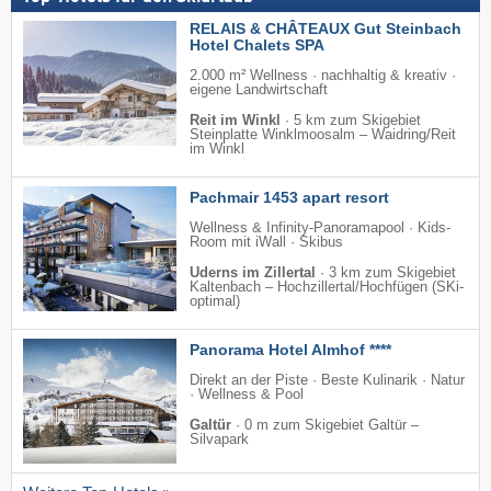
RELAIS & CHÂTEAUX Gut Steinbach
Hotel Chalets SPA
2.000 m² Wellness · nachhaltig & kreativ ·
eigene Landwirtschaft
Reit im Winkl
·
5 km zum Skigebiet
Steinplatte Winklmoosalm – Waidring/​Reit
im Winkl
Pachmair 1453 apart resort
Wellness & Infinity-Panoramapool · Kids-
Room mit iWall · Skibus
Uderns im Zillertal
·
3 km zum Skigebiet
Kaltenbach – Hochzillertal/​Hochfügen (SKi-
optimal)
Panorama Hotel Almhof ****
Direkt an der Piste · Beste Kulinarik · Natur
· Wellness & Pool
Galtür
·
0 m zum Skigebiet Galtür –
Silvapark