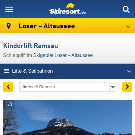
skiresort
Loser – Altaussee
Kinderlift Ramsau
Schlepplift im
Skigebiet Loser – Altaussee
Lifte & Seilbahnen
1/3