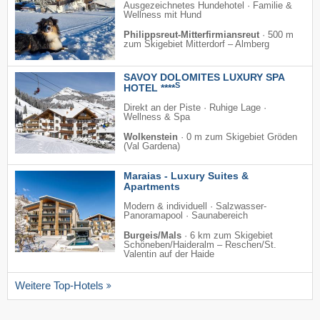
Ausgezeichnetes Hundehotel · Familie &
Wellness mit Hund
Philippsreut-Mitterfirmiansreut
·
500 m
zum Skigebiet Mitterdorf – Almberg
SAVOY DOLOMITES LUXURY SPA
S
HOTEL ****
Direkt an der Piste · Ruhige Lage ·
Wellness & Spa
Wolkenstein
·
0 m zum Skigebiet Gröden
(Val Gardena)
Maraias - Luxury Suites &
Apartments
Modern & individuell · Salzwasser-
Panoramapool · Saunabereich
Burgeis/Mals
·
6 km zum Skigebiet
Schöneben/​Haideralm – Reschen/​St.
Valentin auf der Haide
Weitere Top-Hotels