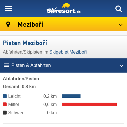
skiresort
Meziboří
Pisten Meziboří
Abfahrten/Skipisten im
Skigebiet Meziboří
Pisten & Abfahrten
Abfahrten/Pisten
Gesamt: 0,8 km
Leicht
0,2 km
Mittel
0,6 km
Schwer
0 km