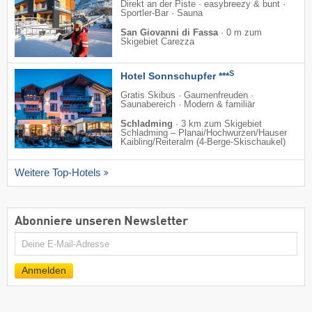
Direkt an der Piste · easybreezy & bunt ·
Sportler-Bar · Sauna
San Giovanni di Fassa
·
0 m zum
Skigebiet Carezza
S
Hotel Sonnschupfer ***
Gratis Skibus · Gaumenfreuden ·
Saunabereich · Modern & familiär
Schladming
·
3 km zum Skigebiet
Schladming – Planai/​Hochwurzen/​Hauser
Kaibling/​Reiteralm (4-Berge-Skischaukel)
Weitere Top-Hotels
Abonniere unseren Newsletter
E-
Mail
Anmelden