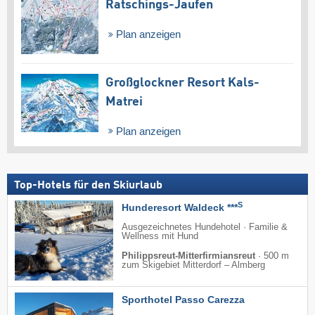
Ratschings-Jaufen
Plan anzeigen
Großglockner Resort Kals-
Matrei
Plan anzeigen
Top-Hotels für den Skiurlaub
S
Hunderesort Waldeck ***
Ausgezeichnetes Hundehotel · Familie &
Wellness mit Hund
Philippsreut-Mitterfirmiansreut
·
500 m
zum Skigebiet Mitterdorf – Almberg
Sporthotel Passo Carezza