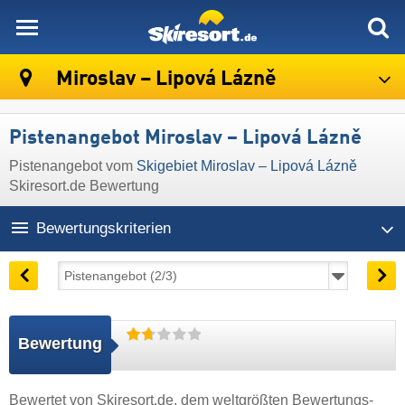
skiresort
Miroslav – Lipová Lázně
Pistenangebot Miroslav – Lipová Lázně
Pistenangebot vom
Skigebiet Miroslav – Lipová Lázně
Skiresort.de Bewertung
Bewertungskriterien
Bewertung
Bewertet von
Skiresort.de
, dem weltgrößten Bewertungs-