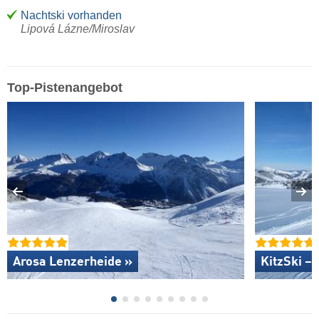
Nachtski vorhanden
Lipová Lázne/Miroslav
Top-Pistenangebot
Arosa Lenzerheide »
KitzSki – 