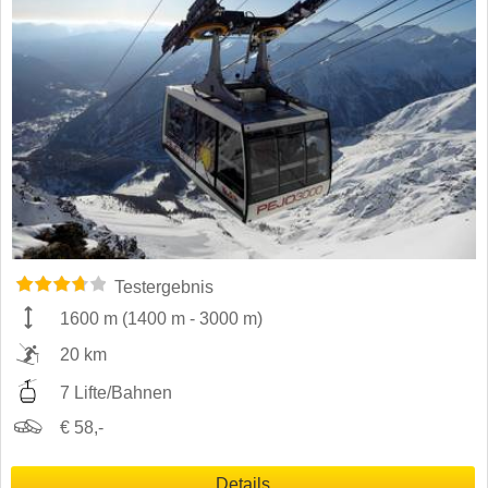
Testergebnis
1600 m
(
1400 m
-
3000 m
)
20 km
7 Lifte/Bahnen
€ 58,-
Details