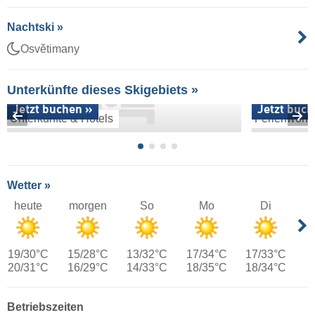
Nachtski »
Osvětimany
Unterkünfte dieses Skigebiets »
Jetzt buchen »
Jetzt buch
Unterkünfte & Hotels
Ferienwoh
Wetter »
heute
morgen
So
Mo
Di
19/30°C
15/28°C
13/32°C
17/34°C
17/33°C
20/31°C
16/29°C
14/33°C
18/35°C
18/34°C
Betriebszeiten