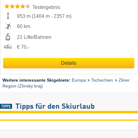
Testergebnis
953 m
(
1404 m
-
2357 m
)
60 km
21 Lifte/Bahnen
€ 70,-
Details
Weitere interessante Skigebiete:
Europa
Tschechien
Zliner
Region (Zlínský kraj)
Tipps für den Skiurlaub