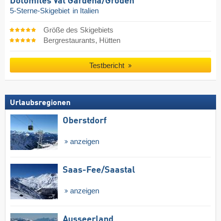
Dolomites Val Gardena/​Gröden
5-Sterne-Skigebiet
in Italien
Größe des Skigebiets
Bergrestaurants, Hütten
Testbericht
Urlaubsregionen
Oberstdorf
anzeigen
Saas-Fee/​Saastal
anzeigen
Ausseerland