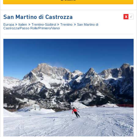
San Martino di Castrozza
Europa
Italien
Trentino-Südtirol
Trentino
San Martino di
Castrozza/​Passo Rolle/​Primiero/​Vanoi