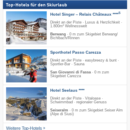
Top-Hotels für den Skiurlaub
S
Hotel Singer – Relais Châteaux ****
Direkt an der Piste · Luxus & Herzlichkeit ·
1.800m² Wellnesswelt
Berwang
·
0 m zum Skigebiet Berwang/​
Bichlbach/​Rinnen
Sporthotel Passo Carezza
Direkt an der Piste · easybreezy & bunt ·
Sportler-Bar · Sauna
San Giovanni di Fassa
·
0 m zum
Skigebiet Carezza
Hotel Seelaus ****
Direkt an der Piste · Vitaloase ·
Schwimmbad · regionaler Genuss
Seiseralm
·
0 m zum Skigebiet Seiser Alm
(Alpe di Siusi)
Weitere Top-Hotels