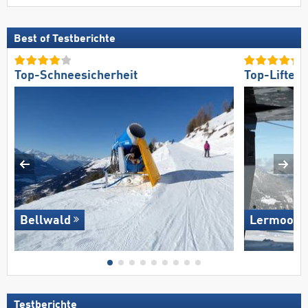
Best of Testberichte
Top-Schneesicherheit
Top-Lifte/
Bellwald
Lermoos –
Testberichte