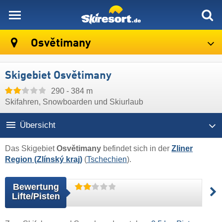
skiresort
Osvětimany
Skigebiet Osvětimany
290 - 384 m
Skifahren, Snowboarden und Skiurlaub
Übersicht
Das Skigebiet
Osvětimany
befindet sich in der
Zliner
Region (Zlínský kraj)
(
Tschechien
).
Bewertung
Lifte/Pisten