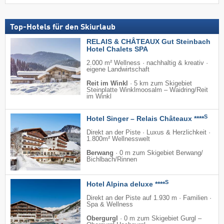
Top-Hotels für den Skiurlaub
RELAIS & CHÂTEAUX Gut Steinbach
Hotel Chalets SPA
2.000 m² Wellness · nachhaltig & kreativ ·
eigene Landwirtschaft
Reit im Winkl
·
5 km zum Skigebiet
Steinplatte Winklmoosalm – Waidring/​Reit
im Winkl
S
Hotel Singer – Relais Châteaux ****
Direkt an der Piste · Luxus & Herzlichkeit ·
1.800m² Wellnesswelt
Berwang
·
0 m zum Skigebiet Berwang/​
Bichlbach/​Rinnen
S
Hotel Alpina deluxe ****
Direkt an der Piste auf 1.930 m · Familien ·
Spa & Wellness
Obergurgl
·
0 m zum Skigebiet Gurgl –