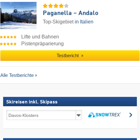
Paganella – Andalo
Top-Skigebiet
in Italien
Lifte und Bahnen
Pistenpräparierung
Testbericht
Alle Testberichte
Skireisen inkl. Skipass
Skireisen
su
inkl.
suchen
Skipass