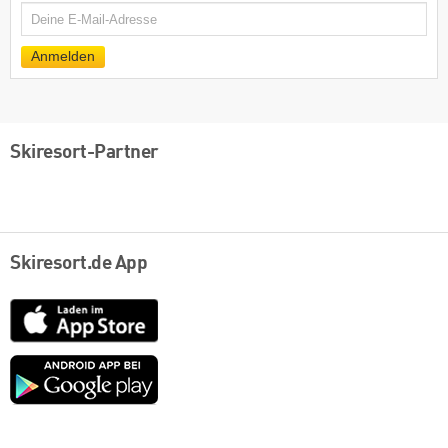
E-
Mail
Anmelden
Skiresort-Partner
Skiresort.de App
App
Store
Google
play