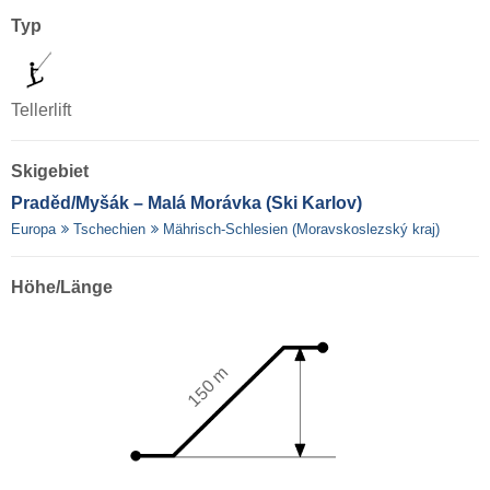
Typ
Tellerlift
Skigebiet
Praděd/​Myšák – Malá Morávka (Ski Karlov)
Europa
Tschechien
Mährisch-Schlesien (Moravskoslezský kraj)
Höhe/Länge
150 m