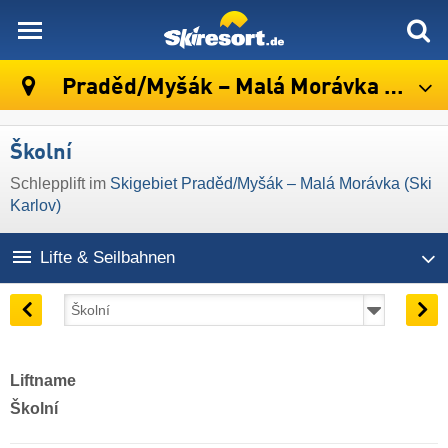
skiresort
Praděd/​Myšák – Malá Morávka (Ski Karlov)
Školní
Schlepplift im
Skigebiet Praděd/​Myšák – Malá Morávka (Ski
Karlov)
Lifte & Seilbahnen
Liftname
Školní