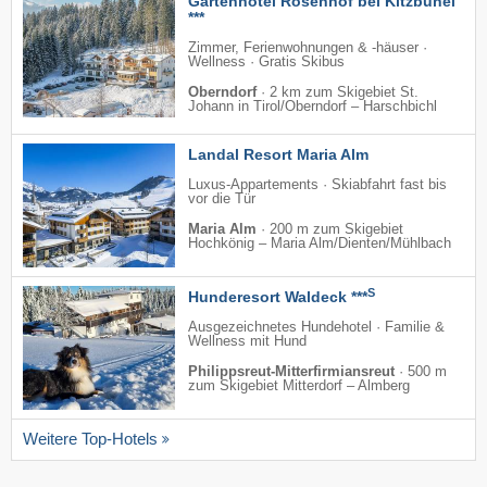
Gartenhotel Rosenhof bei Kitzbühel
***
Zimmer, Ferienwohnungen & -häuser ·
Wellness · Gratis Skibus
Oberndorf
·
2 km zum Skigebiet St.
Johann in Tirol/​Oberndorf – Harschbichl
Landal Resort Maria Alm
Luxus-Appartements · Skiabfahrt fast bis
vor die Tür
Maria Alm
·
200 m zum Skigebiet
Hochkönig – Maria Alm/​Dienten/​Mühlbach
S
Hunderesort Waldeck ***
Ausgezeichnetes Hundehotel · Familie &
Wellness mit Hund
Philippsreut-Mitterfirmiansreut
·
500 m
zum Skigebiet Mitterdorf – Almberg
Weitere Top-Hotels