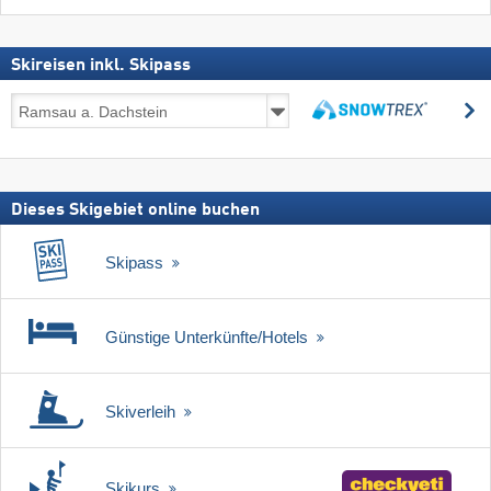
Skireisen inkl. Skipass
Skireisen
s
inkl.
suchen
Skipass
Dieses Skigebiet online buchen
Skipass
Günstige Unterkünfte/Hotels
Skiverleih
Skikurs