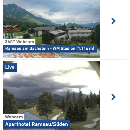
360° Webcam
Ramsau am Dachstein - WM Stadion (1.114 m)
Live
Webcam
Aparthotel Ramsau/Süden