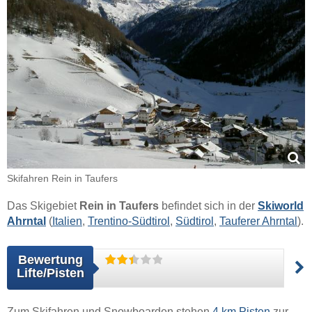
Skifahren Rein in Taufers
Das Skigebiet
Rein in Taufers
befindet sich in der
Skiworld
Ahrntal
(
Italien
,
Trentino-Südtirol
,
Südtirol
,
Tauferer Ahrntal
).
Bewertung
Lifte/Pisten
Zum Skifahren und Snowboarden stehen
4 km Pisten
zur