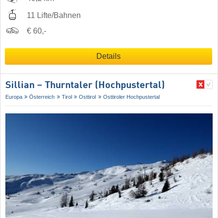
11 Lifte/Bahnen
€ 60,-
Details
Sillian – Thurntaler (Hochpustertal)
Europa
Österreich
Tirol
Osttirol
Osttiroler Hochpustertal