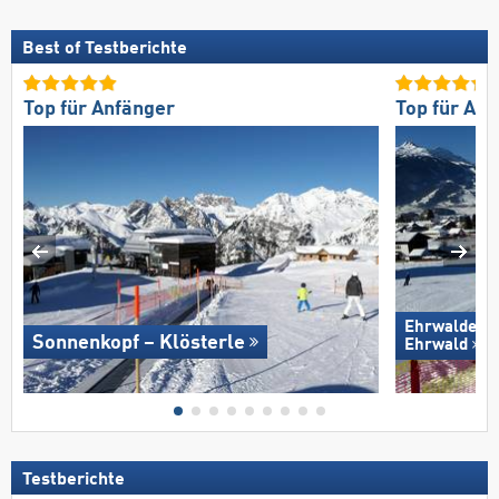
Best of Testberichte
Top für Anfänger
Top für An
Ehrwalder W
Sonnenkopf – Klösterle
Ehrwald
Testberichte