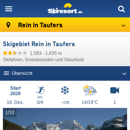
skiresort
Rein in Taufers
Skigebiet Rein in Taufers
1.583 - 1.835 m
Skifahren, Snowboarden und Skiurlaub
Übersicht
Start
2026
km
18.
Dez.
0/4
- cm
14/19°C
1
1/10