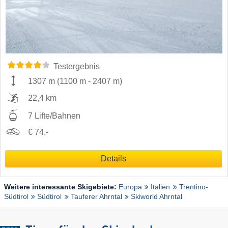
Testergebnis
1307 m
(
1100 m
-
2407 m
)
22,4 km
7 Lifte/Bahnen
€ 74,-
Details
Weitere interessante Skigebiete:
Europa
Italien
Trentino-
Südtirol
Südtirol
Tauferer Ahrntal
Skiworld Ahrntal