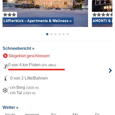
Löfflerblick – Apartments & Wellness »
AMONTI & LU
Schneebericht »
Skigebiet geschlossen
0 von 4 km Pisten
(0% offen)
0 von 2 Lifte/Bahnen
- cm Berg
(1835 m)
- cm Tal
(1583 m)
Wetter »
heute
morgen
So
Mo
Di