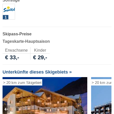
Sonstige
1
Skipass-Preise
Tageskarte-Hauptsaison
Erwachsene
Kinder
€ 33,-
€ 29,-
Unterkünfte dieses Skigebiets »
> 20 km zum Skigebiet
> 20 km zum 