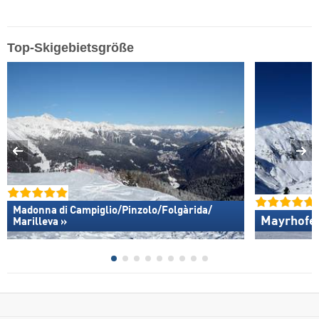
Top-Skigebietsgröße
Madonna di Campiglio/​Pinzolo/​Folgàrida/​
Mayrhofen
Marilleva »