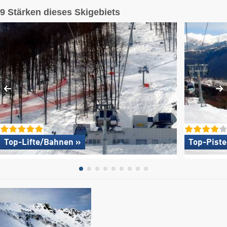
9 Stärken dieses Skigebiets
Top-Lifte/Bahnen »
Top-Pist