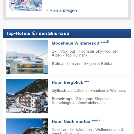
Plan anzeigen
Top-Hotels für den Skiurlaub
S
Mooshaus Winterresort ****
Ski in/Ski out · Höchster Sky-Pool der
Alpen · Top Kulinarik
Kühtai
·
0 m zum Skigebiet Kühtai
Hotel Bergblick ***
Idyllisch auf 1.250m · Familien & Wellness
Ratschings
·
2 km zum Skigebiet
Ratschings-Jaufen/​Kalcheralm
S
Hotel Neuhintertux ****
Direkt an der Talstation · Wellnessoase &
feinste Kulinarik