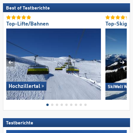
Best of Testberichte
Top-Lifte/Bahnen
Top-Skigeb
Hochzillertal
SkiWelt Wild
Testberichte