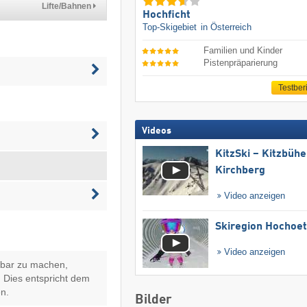
Lifte/Bahnen
Hochficht
Top-Skigebiet
in Österreich
Familien und Kinder
Pistenpräparierung
Testber
Videos
KitzSki – Kitzbühel
Kirchberg
Video anzeigen
Skiregion Hochoe
Video anzeigen
hbar zu machen,
 Dies entspricht dem
n.
Bilder