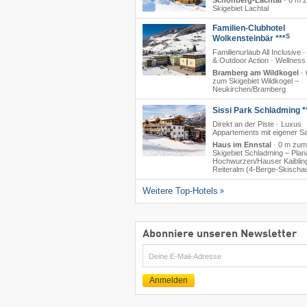
Schönberg-Lachtal
·
0 m 
Skigebiet Lachtal
Familien-Clubhotel
S
Wolkensteinbär ***
Familienurlaub All Inclusive ·
& Outdoor Action · Wellness
Bramberg am Wildkogel
·
zum Skigebiet Wildkogel –
Neukirchen/​Bramberg
Sissi Park Schladming *
Direkt an der Piste · Luxus
Appartements mit eigener S
Haus im Ennstal
·
0 m zum
Skigebiet Schladming – Planai
Hochwurzen/​Hauser Kaibling
Reiteralm (4-Berge-Skischa
Weitere Top-Hotels
Abonniere unseren Newsletter
E-
Mail
Anmelden