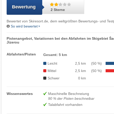
Bewertung
2 Sterne
Bewertet von
Skiresort.de
, dem weltgrößten Bewertungs- und Testp
So wird bewertet
Pistenangebot, Variationen bei den Abfahrten im Skigebiet Š
Jizerou
Abfahrten/Pisten
Gesamt: 5 km
Leicht
2,5 km
(50 %)
Mittel
2,5 km
(50 %)
Schwer
0 km
Wissenswertes
Maschinelle Beschneiung
90 % der Pisten beschneibar
Talabfahrt vorhanden