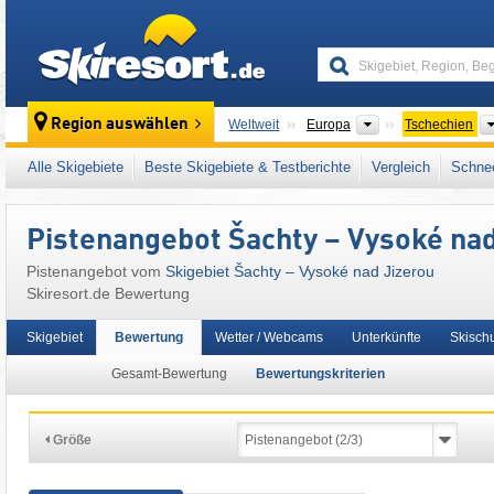
skiresort
Kontinente
Region auswählen
Weltweit
Europa
Tschechien
Dieses Skigebiet liegt auch in:
Nordosttsche
Alle Skigebiete
Beste Skigebiete & Testberichte
Vergleich
Schnee
Osteuropa
,
Mitteleuropa
,
Europäische Unio
Pistenangebot Šachty – Vysoké nad
Pistenangebot vom
Skigebiet Šachty – Vysoké nad Jizerou
Skiresort.de Bewertung
Skigebiet
Bewertung
Wetter / Webcams
Unterkünfte
Skisch
Gesamt-Bewertung
Bewertungskriterien
Größe