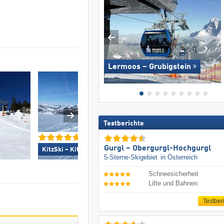
Lermoos – Grubigstein
Testberichte
Skicircus Saalbach 
Gurgl – Obergurgl-Hochgurgl
KitzSki – Kitzbühel/​Kirchberg »
Leogang Fieberbrun
5-Sterne-Skigebiet
in Österreich
Schneesicherheit
Lifte und Bahnen
Testber