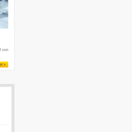
t
l von
et