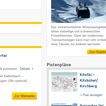
Das sonnenverwöhnte Wintersportgebie
bietet vielseitige und schneesichere
Pistenkilometer. Dank der modernsten
Transportanlagen kann man sehr schnel
einer Talseite zur anderen wechseln.
Zum Skigebi
ertal
Pistenpläne
 & preiswert ·
Details
KitzSki –
et Kaltenbach –
fügen (SKi-optimal)
Kitzbühel/​
Kirchberg
Plan anzeigen
Zur Webseite
Dolomites Val