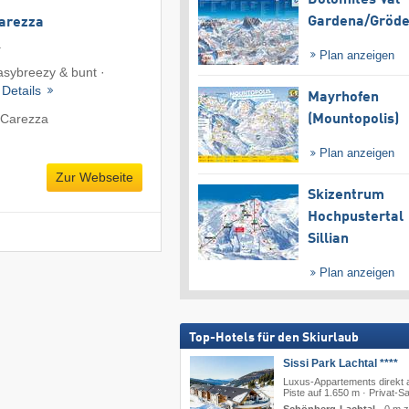
Gardena/​Gröd
Carezza
a
Plan anzeigen
easybreezy & bunt ·
·
Details
Mayrhofen
 Carezza
(Mountopolis)
Plan anzeigen
Zur Webseite
Skizentrum
Hochpustertal
Sillian
Plan anzeigen
Top-Hotels für den Skiurlaub
Sissi Park Lachtal ****
Luxus-Appartements direkt 
Piste auf 1.650 m · Privat-S