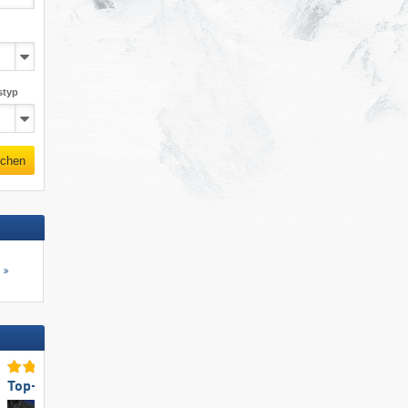
styp
chen
s
Top-Schneesicherheit
Top-Pistenangebot