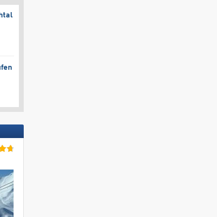
htal
ufen