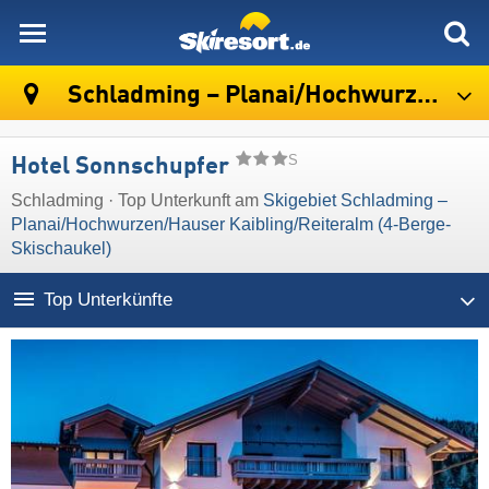
skiresort
Schladming – Planai/​Hochwurzen/​Hauser Kaibling/​Reiteralm (4-Berge-Skischaukel)
S
Hotel Sonnschupfer
Schladming · Top Unterkunft am
Skigebiet Schladming –
Planai/​Hochwurzen/​Hauser Kaibling/​Reiteralm (4-Berge-
Skischaukel)
Top Unterkünfte