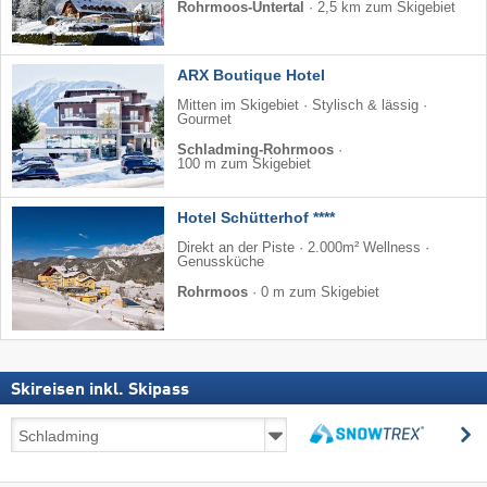
Rohrmoos-Untertal
·
2,5 km zum Skigebiet
ARX Boutique Hotel
Mitten im Skigebiet · Stylisch & lässig ·
Gourmet
Schladming-Rohrmoos
·
100 m zum Skigebiet
Hotel Schütterhof ****
Direkt an der Piste · 2.000m² Wellness ·
Genussküche
Rohrmoos
·
0 m zum Skigebiet
Skireisen inkl. Skipass
Skireisen
s
inkl.
suchen
Skipass