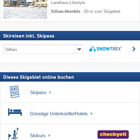
Landhaus-Lifestyle
Sillian-Heinfels
·
50 m zum Skigebiet
Skireisen inkl. Skipass
Skireisen
s
inkl.
suchen
Skipass
Dieses Skigebiet online buchen
Skipass
Günstige Unterkünfte/Hotels
Skikurs