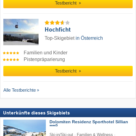
Testbericht
Hochficht
Top-Skigebiet
in Österreich
Familien und Kinder
Pistenpräparierung
Testbericht
Alle Testberichte
Unterkünfte dieses Skigebiets
Dolomiten Residenz Sporthotel Sillian
S
****
Ski-in/Ski-out · Familien & Wellness ·