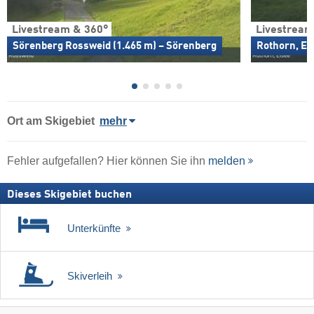
Livestream & 360°
Livestream
Sörenberg Rossweid (1.465 m) – Sörenberg
Rothorn, Ei
Ort
am Skigebiet
mehr
Fehler aufgefallen? Hier können Sie ihn
melden
Dieses Skigebiet buchen
Unterkünfte
Skiverleih