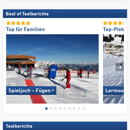
Best of Testberichte
Top für Familien
Top-Pisten
Spieljoch – Fügen
Lermoos –
Testberichte