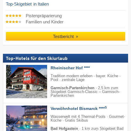
Top-Skigebiet
in Italien
Pistenpräparierung
Familien und Kinder
Testbericht
Top-Hotels für den Skiurlaub
Rheinischer Hof ****
Tradition modern erleben · bayer. Küche ·
Pool · zentrale Lage
Garmisch-Partenkirchen
·
2,5 km zum
Skigebiet Garmisch-Classic – Garmisch-
Partenkirchen
S
Verwöhnhotel Bismarck ****
Wasserwelt mit 4 Thermal-Pools · Gourmet-
Küche · Gratis Skibus
Bad Hofgastein
·
1 km zum Skigebiet Bad