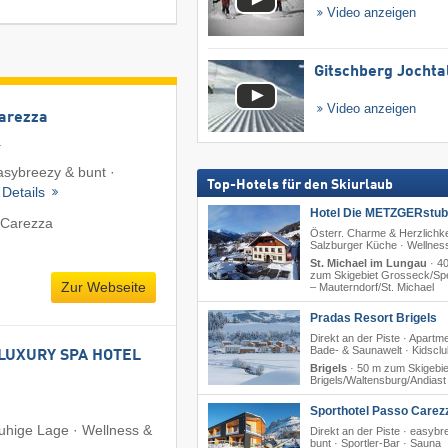
Video anzeigen
Gitschberg Jochta
Video anzeigen
Carezza
a
easybreezy & bunt ·
Top-Hotels für den Skiurlaub
·
Details
Hotel Die METZGERstub'
 Carezza
Österr. Charme & Herzlichke
Salzburger Küche · Wellnes
St. Michael im Lungau
·
4
zum Skigebiet Grosseck/​Sp
Zur Webseite
– Mauterndorf/​St. Michael
Pradas Resort Brigels
Direkt an der Piste · Apartm
Bade- & Saunawelt · Kidsclu
LUXURY SPA HOTEL
Brigels
·
50 m zum Skigebie
Brigels/​Waltensburg/​Andiast
Sporthotel Passo Carez
Ruhige Lage · Wellness &
Direkt an der Piste · easyb
bunt · Sportler-Bar · Sauna