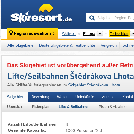
skiresort
Kontinente
Region auswählen
Weltweit
Europa
Tschechien
Dieses Skigebiet liegt auch in:
Glatzer Schn
Alle Skigebiete
Beste Skigebiete & Testberichte
Vergleich
Schnee
Mittelmähren (Střední Morava)
,
Tschechisch
Das Skigebiet ist vorübergehend außer Betri
Lifte/Seilbahnen Štědrákova Lhota
Alle Skilifte/Aufstiegsanlagen im
Skigebiet Štědrákova Lhota
Skigebiet
Bewertung
Wetter
Unterkünfte
Anreise
Kontak
Übersicht
Pistenplan
Lifte & Seilbahnen
Pisten & Abfahrten
Anzahl Lifte/Seilbahnen
3
Gesamte Kapazität
1000 Personen/Std.