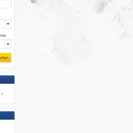
styp
chen
s