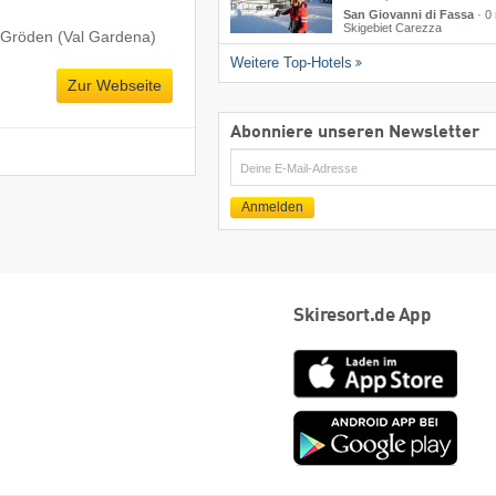
San Giovanni di Fassa
·
0
Skigebiet Carezza
 Gröden (Val Gardena)
Weitere Top-Hotels
Zur Webseite
Abonniere unseren Newsletter
E-
Mail
Anmelden
Skiresort.de App
App
Store
Goog
play