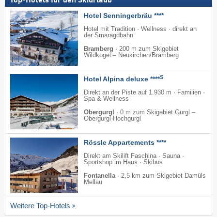
Top-Hotels für den Skiurlaub
Hotel Senningerbräu ****
Hotel mit Tradition · Wellness · direkt an
der Smaragdbahn
Bramberg
·
200 m zum Skigebiet
Wildkogel – Neukirchen/​Bramberg
S
Hotel Alpina deluxe ****
Direkt an der Piste auf 1.930 m · Familien ·
Spa & Wellness
Obergurgl
·
0 m zum Skigebiet Gurgl –
Obergurgl-Hochgurgl
Rössle Appartements ****
Direkt am Skilift Faschina · Sauna ·
Sportshop im Haus · Skibus
Fontanella
·
2,5 km zum Skigebiet Damüls
Mellau
Weitere Top-Hotels