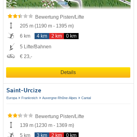
Bewertung Pisten/Lifte
205 m
(
1190 m
-
1395 m
)
6 km
4 km
2 km
0 km
5 Lifte/Bahnen
€ 23,-
Details
Saint-Urcize
Europa
Frankreich
Auvergne-Rhône-Alpes
Cantal
Bewertung Pisten/Lifte
139 m
(
1230 m
-
1369 m
)
5 km
3 km
2 km
0 km