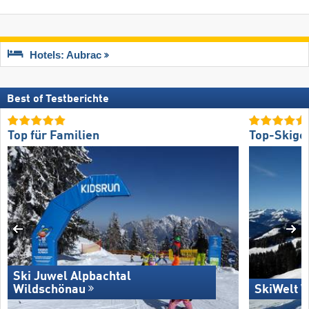
Hotels: Aubrac
Best of Testberichte
Top für Familien
Top-Skige
Ski Juwel Alpbachtal
Wildschönau
SkiWelt W