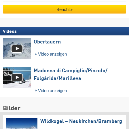
Bericht
Videos
Obertauern
Video anzeigen
Madonna di Campiglio/​Pinzolo/​
Folgàrida/​Marilleva
Video anzeigen
Bilder
Wildkogel – Neukirchen/​Bramberg