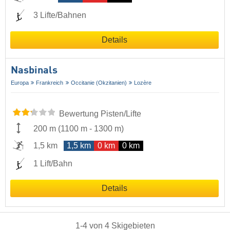
3 Lifte/Bahnen
Details
Nasbinals
Europa
Frankreich
Occitanie (Okzitanien)
Lozère
Bewertung Pisten/Lifte
200 m
(
1100 m
-
1300 m
)
1,5 km
1,5 km
0 km
0 km
1 Lift/Bahn
Details
1
-
4
von
4
Skigebieten