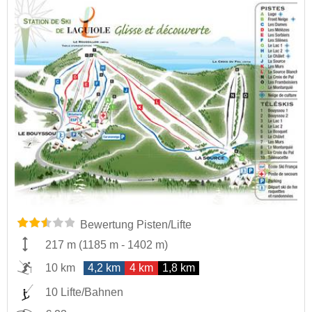
Bewertung Pisten/Lifte
217 m
(
1185 m
-
1402 m
)
10 km
4,2 km
4 km
1,8 km
10 Lifte/Bahnen